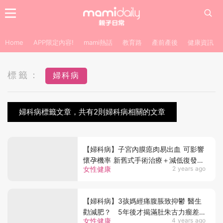
Home
APP限定內容!
mami熱話
教育路
產前產後
健康資訊
標籤：
婦科病
婦科病標籤文章，共有2則婦科病相關的文章
【婦科病】子宮內膜瘜肉易出血 可影響
懷孕機率 新舊式手術治療＋減低復發方
女性健康
2 years ago
法
【婦科病】3孩媽經痛腹脹致抑鬱 醫生
勸減肥？ 5年後才揭滿肚朱古力瘤差
女性健康
4 years ago
點丟命！