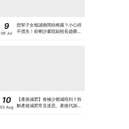
9
想幫子女報讀兩間幼稚園？小心得
不償失！前喇沙書院副校長趙榮
08 Jul
德：先問自己能否解決這3大問
題！
10
【產後減肥】食極少都減唔到？拆
解產後減肥常見迷思、產後代謝、
03 Aug
水腫原因＋淋巴引流、Onda Pro
修身攻略