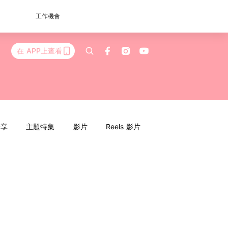
工作機會
在 APP上查看
分享
主題特集
影片
Reels 影片