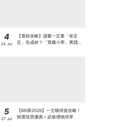
4
【選校攻略】讀書一定要「坐定
定」先成材？「寶藏小學」實踐動
24 Jul
靜循環激發孩子潛能
5
【BB展2026】一文睇掃貨攻略！
精選抵買優惠＋必搶禮物清單
27 Jul