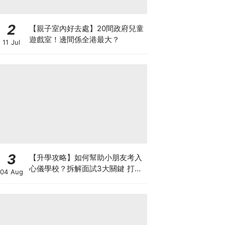
2
【親子室內好去處】20間政府兒童
遊戲室！邊間係全港最大？
11 Jul
3
【升學攻略】如何幫助小朋友考入
心儀學校？拆解面試3大關鍵 打好
04 Aug
多元智能發展的營養基礎