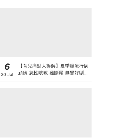
6
【育兒痛點大拆解】夏季爆流行病
頑痰 急性咳敏 難斷尾 無覺好瞓？
30 Jul
中醫教路 一招踢走頑痰斷尾！