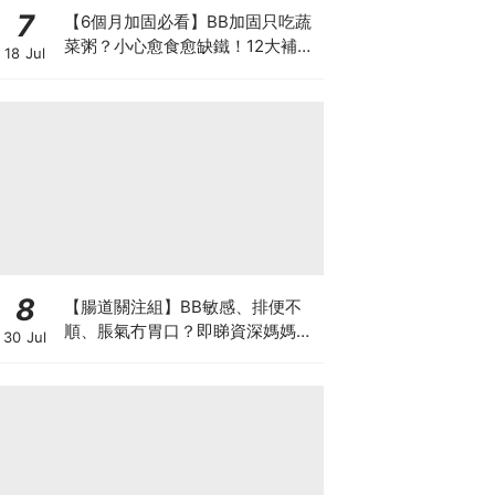
7
【6個月加固必看】BB加固只吃蔬
菜粥？小心愈食愈缺鐵！12大補鐵
18 Jul
食材清單＋一星期食譜推薦
8
【腸道關注組】BB敏感、排便不
順、脹氣冇胃口？即睇資深媽媽分
30 Jul
享經驗之談 輕鬆解決湊B煩惱