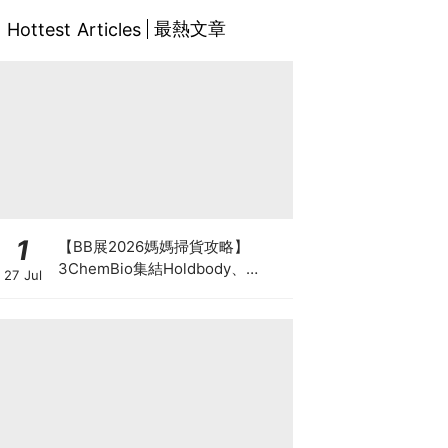
最熱文章
Hottest Articles
1
【BB展2026媽媽掃貨攻略】
3ChemBio集結Holdbody、
27 Jul
ProVen、森下仁丹、Return人氣
品牌激減！低至18折＋買3送1＋原
箱優惠低至65折