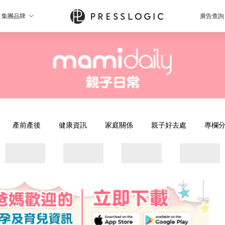
集團品牌
廣告查詢
產前產後
健康資訊
家庭關係
親子好去處
專欄