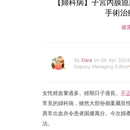
【婦科病】子宮內膜瘜
手術治
健
By
Dara
on 08 Apr 2024
Deputy Managing Editor
當自己成為父母，才明白父
女性經血量過多、經期日子過長、
不
常見的婦科病，雖然大部份個案屬良
異常出血亦令患者困擾萬分。今次婦
法。