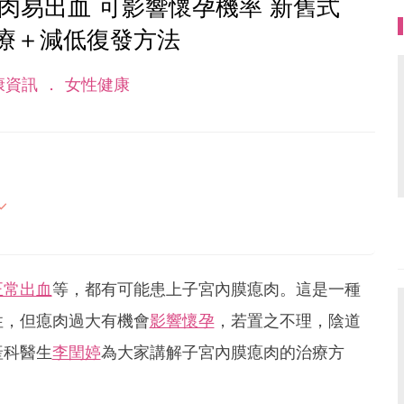
肉易出血 可影響懷孕機率 新舊式
療＋減低復發方法
康資訊
女性健康
母的喜怒哀樂，以及無私的愛！
正常出血
等，都有可能患上子宮內膜瘜肉。這是一種
性，但瘜肉過大有機會
影響懷孕
，若置之不理，陰道
產科醫生
李閏婷
為大家講解子宮內膜瘜肉的治療方