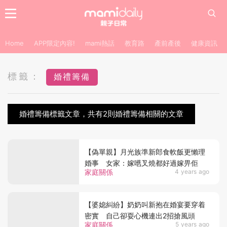
Home
APP限定內容!
mami熱話
教育路
產前產後
健康資訊
標籤：
婚禮籌備
婚禮籌備標籤文章，共有2則婚禮籌備相關的文章
【偽單親】月光族準新郎食軟飯更懶理
婚事 女家：嫁嚿叉燒都好過嫁畀佢
家庭關係
4 years ago
【婆媳糾紛】奶奶叫新抱在婚宴要穿着
密實 自己卻耍心機連出2招搶風頭
家庭關係
5 years ago