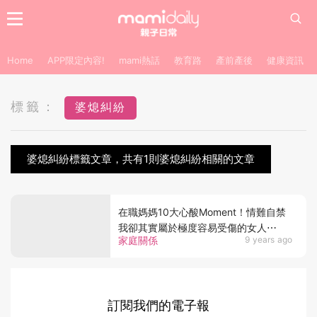
Home
APP限定內容!
mami熱話
教育路
產前產後
健康資訊
標籤：
婆熄糾紛
婆熄糾紛標籤文章，共有1則婆熄糾紛相關的文章
在職媽媽10大心酸Moment！情難自禁
我卻其實屬於極度容易受傷的女人⋯
家庭關係
9 years ago
訂閱我們的電子報