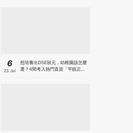
6
想培養出DSE狀元，幼稚園該怎麼
選？4間考入熱門直資「平靚正」
23 Jul
免費幼稚園！