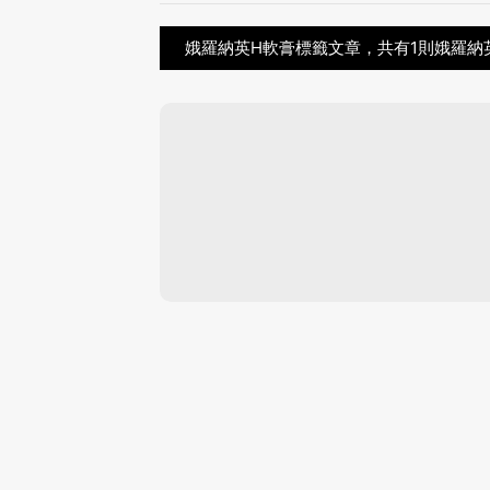
娥羅納英H軟膏標籤文章，共有1則娥羅納