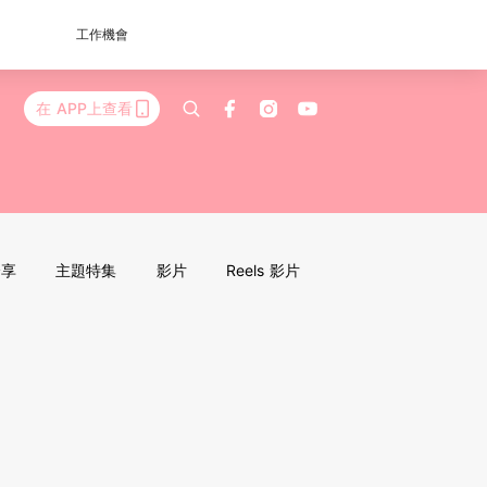
工作機會
在 APP上查看
分享
主題特集
影片
Reels 影片