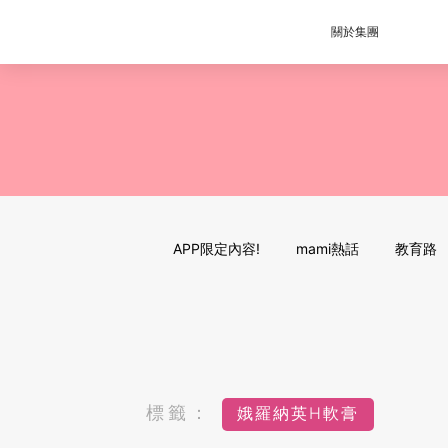
關於集團
APP限定內容!
mami熱話
教育路
標籤：
娥羅納英H軟膏