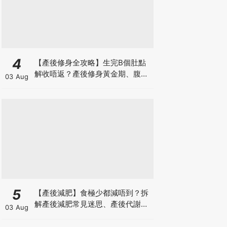
4
【產後修身全攻略】生完B個肚點
解收唔返？產後修身黃金期、腹直
03 Aug
肌分離、紮肚定做機一次睇
5
【產後減肥】食極少都減唔到？拆
解產後減肥常見迷思、產後代謝、
03 Aug
水腫原因＋淋巴引流、Onda Pro
修身攻略