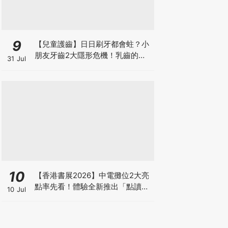
9
【兒童護齒】日日刷牙都會蛀？小
朋友牙齒2大隱形危機！乳齒的琺
31 Jul
瑯質比成人薄弱50%！選牙膏要睇
含氟量！
10
【香港書展2026】中電攤位2大亮
點率先看！體驗全新推出「點讀故
10 Jul
事書」系列＋升級版《低碳城市規
劃師》電子桌遊