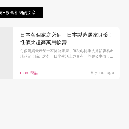
英H軟膏相關的文章
日本各個家庭必備！日本製造居家良藥！
性價比超高萬用軟膏
每個媽媽最希望一家健健康康，但秋冬轉季皮膚卻容易出
現狀況！除此之外，日常生活上亦會有一些突發事情，
令...
mami熱話
6 years ago