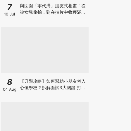
7
與囡囡「零代溝」朋友式相處！從
被女兒偷拍，到在拍片中收穫滿足
10 Jul
感！VAL媽｜美如｜KOL媽媽
8
【升學攻略】如何幫助小朋友考入
心儀學校？拆解面試3大關鍵 打好
04 Aug
多元智能發展的營養基礎