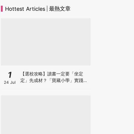
最熱文章
Hottest Articles
1
【選校攻略】讀書一定要「坐定
定」先成材？「寶藏小學」實踐動
24 Jul
靜循環激發孩子潛能