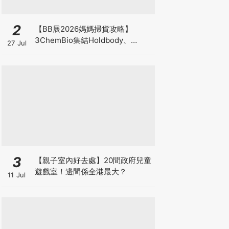
2
【BB展2026媽媽掃貨攻略】
3ChemBio集結Holdbody、
27 Jul
ProVen、森下仁丹、Return人氣
品牌激減！低至18折＋買3送1＋原
箱優惠低至65折
3
【親子室內好去處】20間政府兒童
遊戲室！邊間係全港最大？
11 Jul