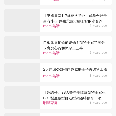
【英國皇室】7歲夏洛特公主成為全球最
富有小孩 將繼承戴安娜王妃的史賓沙王
mami熱話
4 years ago
冠
自稱永遠忙碌的媽媽！凱特王妃罕有分
享育兒心得和懷孕二三事
mami熱話
6 years ago
2大原因令凱特想為威廉王子再懷第四胎
mami熱話
8 years ago
【超誇張】23人醫學團隊幫凱特王妃生
B！ 醫生髮型師造型師隨時候命：永遠
明星家庭
8 years ago
唔知幾時接到call！