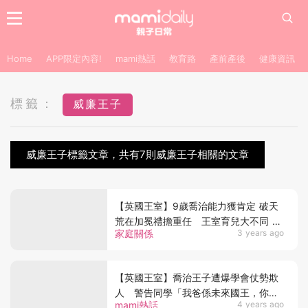
Home
APP限定內容!
mami熱話
教育路
產前產後
健康資訊
標籤：
威廉王子
威廉王子標籤文章，共有7則威廉王子相關的文章
【英國王室】9歲喬治能力獲肯定 破天
荒在加冕禮擔重任 王室育兒大不同 凱
家庭關係
3 years ago
特王妃功不可沒
【英國王室】喬治王子遭爆學會仗勢欺
人 警告同學「我爸係未來國王，你小
mami熱話
4 years ago
心啲」