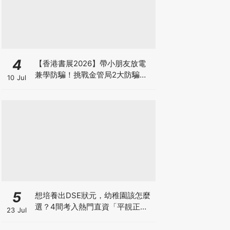
4
【香港書展2026】帶小朋友放電
兼學防騙！挑戰金管局2大防騙遊
10 Jul
戲、贏「嗱喳蕉」購物袋及多款驚
喜紀念品！
5
想培養出DSE狀元，幼稚園該怎麼
選？4間考入熱門直資「平靚正」
23 Jul
免費幼稚園！