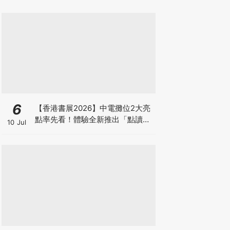
6
【香港書展2026】中電攤位2大亮
點率先看！體驗全新推出「點讀故
10 Jul
事書」系列＋升級版《低碳城市規
劃師》電子桌遊