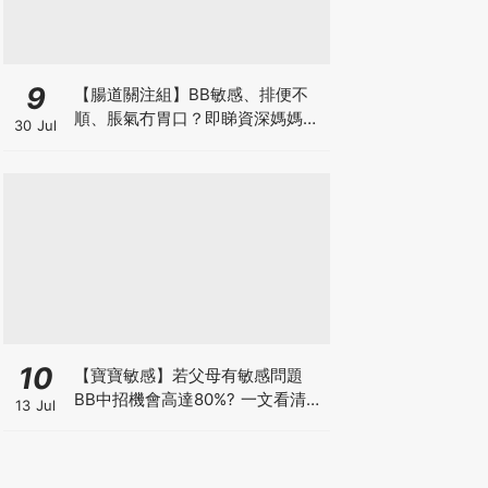
9
【腸道關注組】BB敏感、排便不
順、脹氣冇胃口？即睇資深媽媽分
30 Jul
享經驗之談 輕鬆解決湊B煩惱
10
【寶寶敏感】若父母有敏感問題
BB中招機會高達80%? 一文看清預
13 Jul
防敏感關鍵因素！