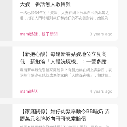
大嫂一番話無人敢留難
一名已婚34年的「資深」人妻在網上分享自己的為媳之
道，指初入門時遇到叔仔和姑仔的不友善對待，她認為
該...
mami熱話．親子新聞
3 years ago
【新抱心酸】每逢新春姑嫂地位立見高
低 新抱淪「人體洗碗機」：一聲多謝都
無
農曆新年難免引發家庭紛爭？有新抱就在網上訴委屈，表
示每年除夕夜她就成為婆家的「人體洗碗機」，和姑嫂
地...
mami熱話
4 years ago
【家庭關係】姑仔肉緊舉動令BB嘔奶 弄
髒萬元名牌衫向哥哥怒索賠償