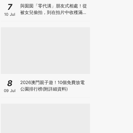
7
與囡囡「零代溝」朋友式相處！從
被女兒偷拍，到在拍片中收穫滿足
10 Jul
感！VAL媽｜美如｜KOL媽媽
8
2026澳門親子遊！10個免費放電
公園排行榜(附詳細資料)
09 Jul