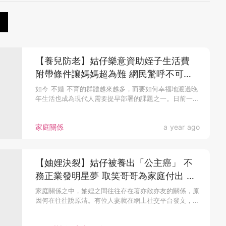
【養兒防老】姑仔樂意資助姪子生活費
附帶條件讓媽媽超為難 網民驚呼不可答
應
如今 不婚 不育的群體越來越多，而要如何幸福地渡過晚
年生活也成為現代人需要提早部署的課題之一。日前一名
媽媽就意外被兩名 ...
家庭關係
a year ago
【妯娌決裂】姑仔被養出「公主癌」 不
務正業發明星夢 取笑哥哥為家庭付出 阿
嫂大反擊
家庭關係之中，妯娌之間往往存在著亦敵亦友的關係，原
因何在往往說原清。有位人妻就在網上社交平台發文，
批...