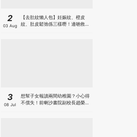
2
【去肚紋懶人包】妊娠紋、橙皮
紋、肚皮鬆弛係三樣嘢！邊啲救得
03 Aug
返、邊啲只能淡化？
3
想幫子女報讀兩間幼稚園？小心得
不償失！前喇沙書院副校長趙榮
08 Jul
德：先問自己能否解決這3大問
題！