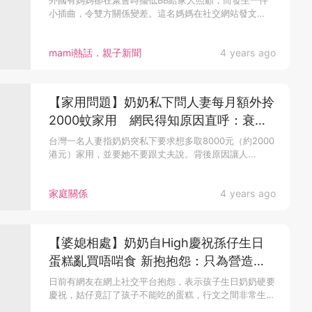
外國有媽媽卻在聚會時擺低BB給家人照顧，而發生一件
小插曲，令雙方關係變差。這名媽媽在社交網站發文
稱，...
mami熱話．親子新聞
4 years ago
【家用問題】奶奶私下問人妻每月額外拎
2000蚊家用 網民得知原因直呼：衰過
去搶！
台灣一名人妻指奶奶突私下要求想多取8000元（約2000
港元）家用，並要她不要跟丈夫說。背後原因讓人...
家庭關係
4 years ago
【婆媳相處】奶奶自High慶祝孫仔生日
蛋糕亂買唔啱食 新抱抱怨：只為營造一
家和樂的假象
日前有網友在網上社交平台抱怨，表示孩子生日奶奶硬要
慶祝，姑仔竟訂了孩子不能吃的蛋糕，行文之間非常生
氣...