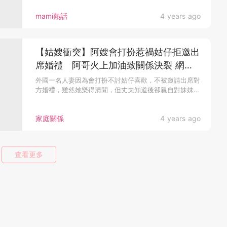
mami熱話
4 years ago
【姑嫂衝突】阿嫂會打扮惹禍姑仔拒邀出
席婚禮 阿哥火上加油致關係決裂 網卻
讚嫁對人
外國一名人妻因為會打扮不討姑仔喜歡，不被邀請出席對
方婚禮，雖然她樂得清閒，但丈夫知道後卻親自對妹妹
說...
家庭關係
4 years ago
查看更多