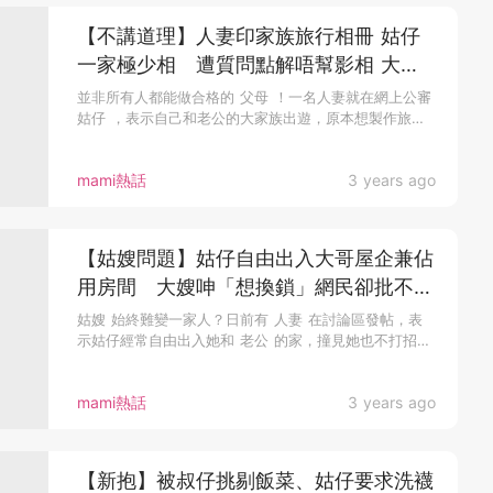
【不講道理】人妻印家族旅行相冊 姑仔
一家極少相 遭質問點解唔幫影相 大伯
一句話KO
並非所有人都能做合格的 父母 ！一名人妻就在網上公審
姑仔 ，表示自己和老公的大家族出遊，原本想製作旅行
相簿給老爺奶奶留...
mami熱話
3 years ago
【姑嫂問題】姑仔自由出入大哥屋企兼佔
用房間 大嫂呻「想換鎖」網民卻批不知
好歹？
姑嫂 始終難變一家人？日前有 人妻 在討論區發帖，表
示姑仔經常自由出入她和 老公 的家，撞見她也不打招
呼，態度相當冷漠，...
mami熱話
3 years ago
【新抱】被叔仔挑剔飯菜、姑仔要求洗襪