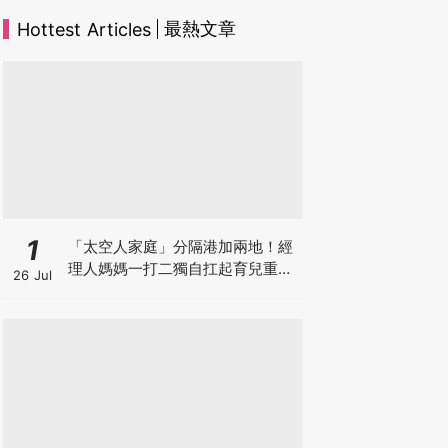
最熱文章
Hottest Articles
1
「太空人家庭」分隔港加兩地！經
理人媽媽一打二獨自扛起育兒重
26 Jul
擔！Stephanie｜經理人｜太空人
家庭｜職場媽媽