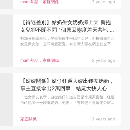
mami熱話．家庭關係
2 years ago
【待遇差別】姑奶生女奶奶捧上天 新抱
女兒卻不聞不問 1個原因態度差天共地 人
妻超生氣
對部分長輩來說，仍然覺得生仔比生女好，但換轉頭自己
女兒懷女胎，立即萬般寵愛。有台灣人妻在網上社交平
台...
mami熱話．家庭關係
2 years ago
【姑嫂關係】姑仔狂逼大嫂出錢養奶奶，
事主直接拿出2萬回擊，結尾大快人心
一位女網友表示，自從姑仔知道自己是小康家庭後，狂逼
自己也出一份錢養奶奶，更說：「有錢也不會幫老公家
分...
家庭關係
3 years ago