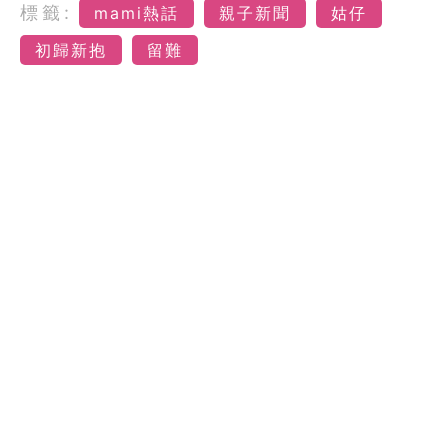
標籤:
mami熱話
親子新聞
姑仔
初歸新抱
留難