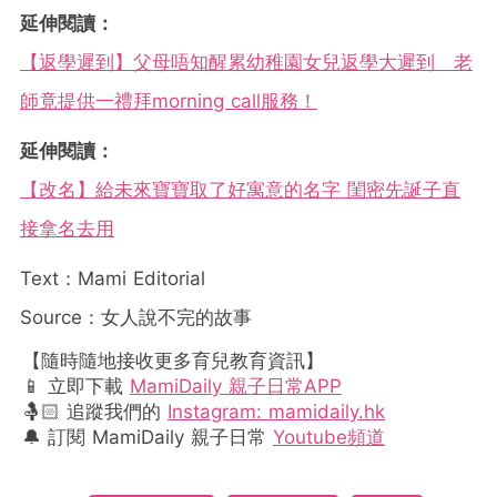
延伸閱讀：
【返學遲到】父母唔知醒累幼稚園女兒返學大遲到 老
師竟提供一禮拜morning call服務！
延伸閱讀：
【改名】給未來寶寶取了好寓意的名字 閨密先誕子直
接拿名去用
Text：Mami Editorial
Source：女人說不完的故事
【隨時隨地接收更多育兒教育資訊】
📱 立即下載
MamiDaily 親子日常APP
🤱🏻 追蹤我們的
Instagram: mamidaily.hk
🔔 訂閱 MamiDaily 親子日常
Youtube頻道