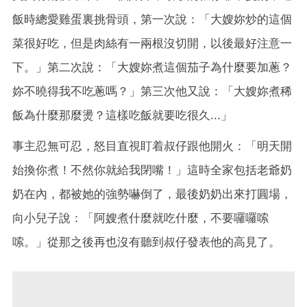
飯時總愛雞蛋裏挑骨頭，第一次說：「大嫂妳炒的這個
菜很好吃，但是肉絲有一兩根沒切開，以後最好注意一
下。」第二次說：「大嫂妳煮這個茄子為什麼要加蔥？
妳不曉得我不吃蔥嗎？」第三次他又說：「大嫂妳煮稀
飯為什麼那麼燙？這樣吃飯就要吃很久...」
事主忍無可忍，怒目直視盯着叔仔跟他開火：「明天開
始換你煮！不然你就給我閉嘴！」這時全家包括老爺奶
奶在內，都被她的強勢嚇倒了，最後奶奶出來打圓場，
向小兒子說：「阿嫂煮什麼就吃什麼，不要囉囉嗦
嗦。」從那之後再也沒有聽到叔仔發表他的高見了。