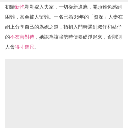
初歸
新抱
剛剛嫁入夫家，一切從新適應，開頭難免感到
困難，甚至被人留難。一名已婚35年的「資深」人妻在
網上分享自己的為媳之道，指初入門時遇到叔仔和姑仔
的
不友善對待
，她認為該強勢時便要硬淨起來，否則別
人會
得寸進尺
。