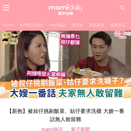
Home
APP限定內容!
mami熱話
教育路
產前產後
健康資訊
【新抱】被叔仔挑剔飯菜、姑仔要求洗襪 大嫂一番
話無人敢留難
mami熱話
親子新聞