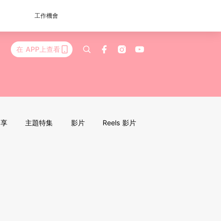
工作機會
在 APP上查看
分享
主題特集
影片
Reels 影片