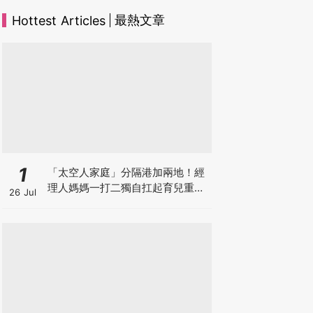
最熱文章
Hottest Articles
1
「太空人家庭」分隔港加兩地！經
理人媽媽一打二獨自扛起育兒重
26 Jul
擔！Stephanie｜經理人｜太空人
家庭｜職場媽媽