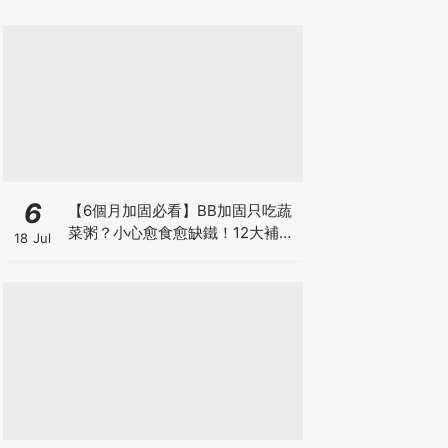
6
【6個月加固必看】BB加固只吃蔬
菜粥？小心愈食愈缺鐵！12大補鐵
18 Jul
食材清單＋一星期食譜推薦