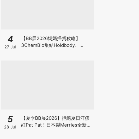
4
【BB展2026媽媽掃貨攻略】
3ChemBio集結Holdbody、
27 Jul
ProVen、森下仁丹、Return人氣
品牌激減！低至18折＋買3送1＋原
箱優惠低至65折
5
【夏季BB展2026】拒絕夏日汗疹
紅Pat Pat！日本製Merries全新超
28 Jul
吸安睡褲挑戰全晚零外漏 皇牌
First Premium系列買1送1！