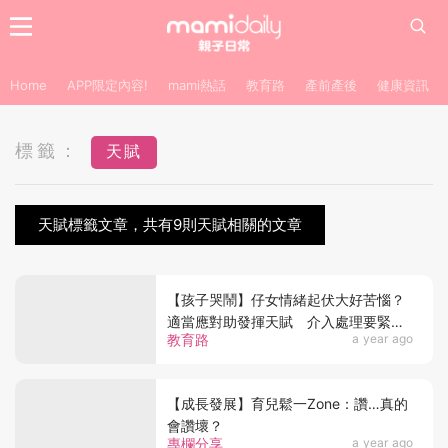
Home
APP限定內容!
mami熱話
教育路
產前產後
健康資訊
標籤：
天賦
天賦標籤文章，共有9則天賦相關的文章
【孩子哭鬧】仔女情緒起伏大好苦惱？
適當應對助發揮天賦 介入處理要緊記7
教育路
a year ago
部曲
【成長發展】育兒鬆一Zone：讚…真的
會讚壞？
專欄分享
a year ago