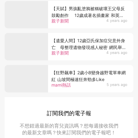
【天賦】男孩亂塗鴉被稱破壞王父母反
鼓勵創作 12歲成著名插畫家 和英皇
親子新聞
4 years ago
室NIKE合作！
【遺愛人間】12歲亞氏保加症兒意外身
亡 母整理遺物發現感人秘密 網民舉動
親子新聞
4 years ago
暖人心
【狂野飆車】2歲小B變身越野電單車網
紅 山坡間極速狂奔勁多Like
mami熱話
5 years ago
訂閱我們的電子報
不想錯過最新的育兒資訊嗎？想每週接收我們
的最新文章嗎？快來訂閱我們的電子報吧！