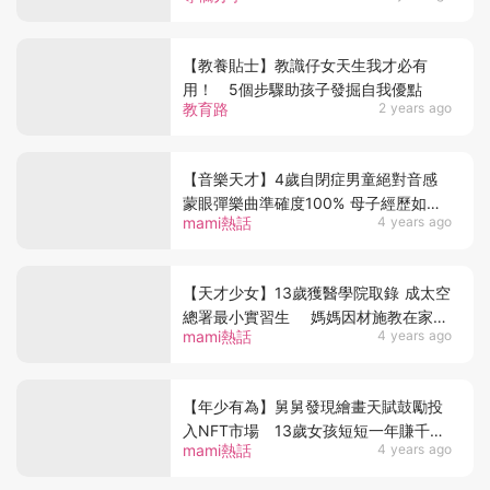
【教養貼士】教識仔女天生我才必有
用！ 5個步驟助孩子發掘自我優點
教育路
2 years ago
【音樂天才】4歲自閉症男童絕對音感
蒙眼彈樂曲準確度100% 母子經歷如坐
mami熱話
4 years ago
過山車 媽媽只有1心願
【天才少女】13歲獲醫學院取錄 成太空
總署最小實習生 媽媽因材施教在家自
mami熱話
4 years ago
學 是成功關鍵！
【年少有為】舅舅發現繪畫天賦鼓勵投
入NFT市場 13歲女孩短短一年賺千萬
mami熱話
4 years ago
成小富婆！