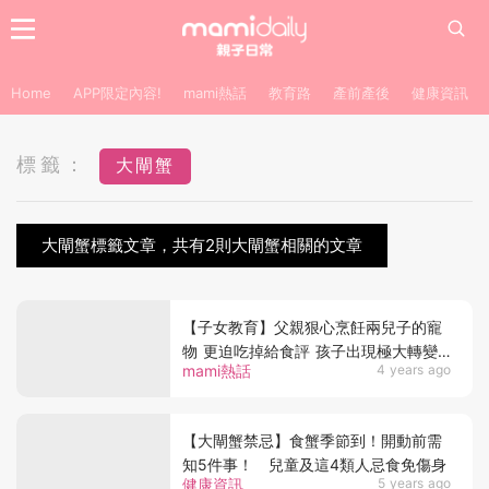
Home
APP限定內容!
mami熱話
教育路
產前產後
健康資訊
標籤：
大閘蟹
大閘蟹標籤文章，共有2則大閘蟹相關的文章
【子女教育】父親狠心烹飪兩兒子的寵
物 更迫吃掉給食評 孩子出現極大轉變
mami熱話
4 years ago
完美演繹反面教育的恐怖
【大閘蟹禁忌】食蟹季節到！開動前需
知5件事！ 兒童及這4類人忌食免傷身
健康資訊
5 years ago