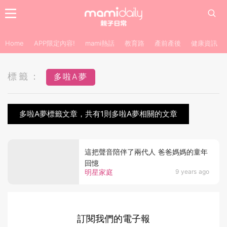
Home
APP限定內容!
mami熱話
教育路
產前產後
健康資訊
標籤：
多啦A夢
多啦A夢標籤文章，共有1則多啦A夢相關的文章
這把聲音陪伴了兩代人 爸爸媽媽的童年
回憶
明星家庭
9 years ago
訂閱我們的電子報