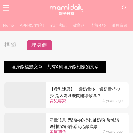
Home
APP限定內容!
mami熱話
教育路
產前產後
健康資訊
標籤：
埋身餵
埋身餵標籤文章，共有4則埋身餵相關的文章
【母乳迷思】一邊奶量多一邊奶量得少
少 是因為甚麼問題導致嗎？
育兒專家
4 years ago
奶量唔夠 媽媽內心掙扎補奶粉 母乳媽
媽補奶粉3件感到心酸嘅事
家庭關係
7 years ago