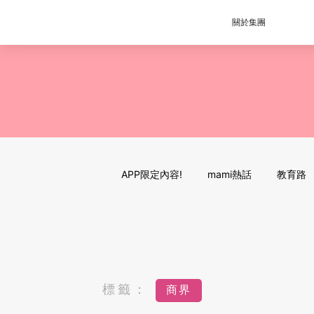
關於集團
APP限定內容!
mami熱話
教育路
標籤：
商界