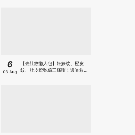
6
【去肚紋懶人包】妊娠紋、橙皮
紋、肚皮鬆弛係三樣嘢！邊啲救得
03 Aug
返、邊啲只能淡化？