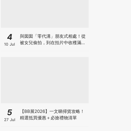
4
與囡囡「零代溝」朋友式相處！從
被女兒偷拍，到在拍片中收穫滿足
10 Jul
感！VAL媽｜美如｜KOL媽媽
5
【BB展2026】一文睇掃貨攻略！
精選抵買優惠＋必搶禮物清單
27 Jul