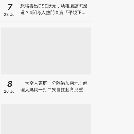
7
想培養出DSE狀元，幼稚園該怎麼
選？4間考入熱門直資「平靚正」
23 Jul
免費幼稚園！
8
「太空人家庭」分隔港加兩地！經
理人媽媽一打二獨自扛起育兒重
26 Jul
擔！Stephanie｜經理人｜太空人
家庭｜職場媽媽