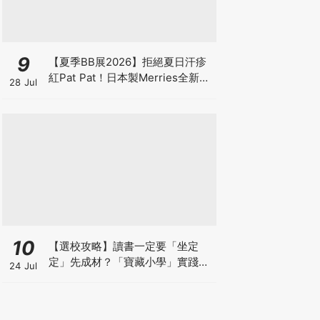
9
【夏季BB展2026】拒絕夏日汗疹
紅Pat Pat！日本製Merries全新超
28 Jul
吸安睡褲挑戰全晚零外漏 皇牌
First Premium系列買1送1！
10
【選校攻略】讀書一定要「坐定
定」先成材？「寶藏小學」實踐動
24 Jul
靜循環激發孩子潛能