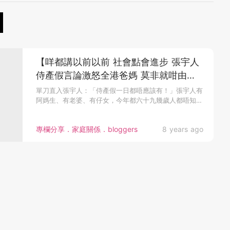
【咩都講以前以前 社會點會進步 張宇人
侍產假言論激怒全港爸媽 莫非就咁由
佢？】
單刀直入張宇人：「侍產假一日都唔應該有！」張宇人有
阿媽生、有老婆、有仔女，今年都六十九幾歲人都唔知道
家庭有咩需要，好可悲...
專欄分享．家庭關係．bloggers
8 years ago