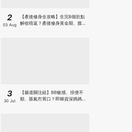
2
【產後修身全攻略】生完B個肚點
解收唔返？產後修身黃金期、腹直
03 Aug
肌分離、紮肚定做機一次睇
3
【腸道關注組】BB敏感、排便不
順、脹氣冇胃口？即睇資深媽媽分
30 Jul
享經驗之談 輕鬆解決湊B煩惱