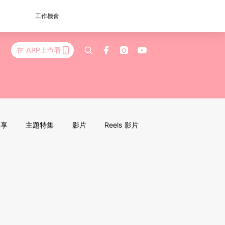
工作機會
在 APP上查看
分享
主題特集
影片
Reels 影片