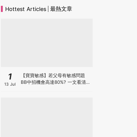
最熱文章
Hottest Articles
1
【寶寶敏感】若父母有敏感問題
BB中招機會高達80%? 一文看清預
13 Jul
防敏感關鍵因素！