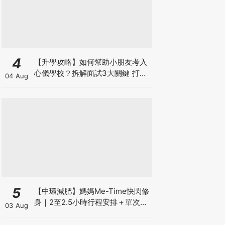
4
【升學攻略】如何幫助小朋友考入
心儀學校？拆解面試3大關鍵 打好
04 Aug
多元智能發展的營養基礎
5
【中環減肥】媽媽Me-Time快閃修
身｜2至2.5小時行程安排＋單次收
03 Aug
費攻略