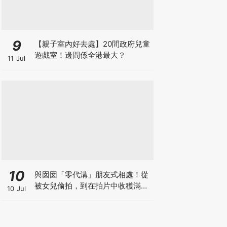
9
【親子室內好去處】20間政府兒童
遊戲室！邊間係全港最大？
11 Jul
10
與囡囡「零代溝」朋友式相處！從
被女兒偷拍，到在拍片中收穫滿足
10 Jul
感！VAL媽｜美如｜KOL媽媽