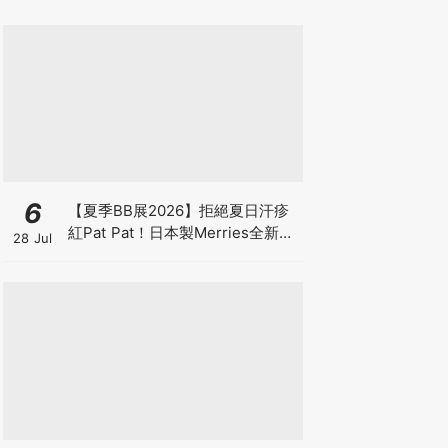
6
【夏季BB展2026】拒絕夏日汗疹
紅Pat Pat！日本製Merries全新超
28 Jul
吸安睡褲挑戰全晚零外漏 皇牌
First Premium系列買1送1！