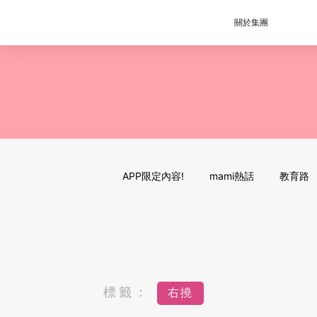
關於集團
APP限定內容!
mami熱話
教育路
標籤：
右撓