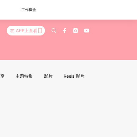
工作機會
在 APP上查看
分享
主題特集
影片
Reels 影片