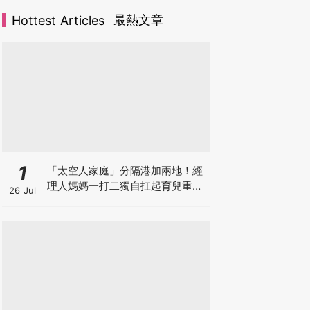
最熱文章
Hottest Articles
1
「太空人家庭」分隔港加兩地！經
理人媽媽一打二獨自扛起育兒重
26 Jul
擔！Stephanie｜經理人｜太空人
家庭｜職場媽媽