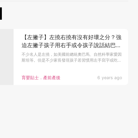
【左撇子】左撓右撓有沒有好壞之分？強
迫左撇子孩子用右手或令孩子說話結巴、
情緒不安？
不少名人是左撓，如美國前總統奧巴馬、自然科學家愛因
斯坦等。但是不少家長發現孩子若習慣用左手寫字或吃
東...
育嬰貼士．產前產後
6 years ago