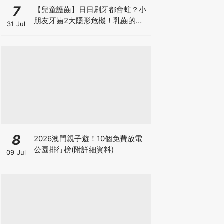
7
【兒童護齒】日日刷牙都會蛀？小
朋友牙齒2大隱形危機！乳齒的琺
31 Jul
瑯質比成人薄弱50%！選牙膏要睇
含氟量！
8
2026澳門親子遊！10個免費放電
公園排行榜(附詳細資料)
09 Jul