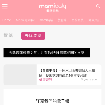
Home
APP限定內容!
mami熱話
教育路
產前產後
健康資訊
標籤：
去除農藥
去除農藥標籤文章，共有1則去除農藥相關的文章
【食物中毒】一家六口食咖喱致天人相
隔 疑因烹調時疏忽1個重要步驟
健康資訊
5 years ago
訂閱我們的電子報