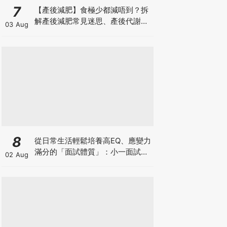
7
【產後減肥】食極少都減唔到？拆
解產後減肥常見迷思、產後代謝、
03 Aug
水腫原因＋淋巴引流、Onda Pro
修身攻略
8
從日常生活輕鬆培養高EQ、應變力
滿分的「面試體質」：小一面試最
02 Aug
強備戰指南