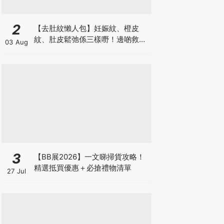
2
【去肚紋懶人包】妊娠紋、橙皮
紋、肚皮鬆弛係三樣嘢！邊啲救得
03 Aug
返、邊啲只能淡化？
3
【BB展2026】一文睇掃貨攻略！
精選抵買優惠＋必搶禮物清單
27 Jul