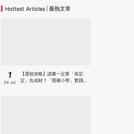
最熱文章
Hottest Articles
1
【選校攻略】讀書一定要「坐定
定」先成材？「寶藏小學」實踐動
24 Jul
靜循環激發孩子潛能