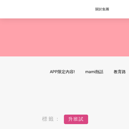
關於集團
APP限定內容!
mami熱話
教育路
標籤：
升班試