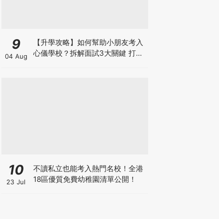
9
【升學攻略】如何幫助小朋友考入
心儀學校？拆解面試3大關鍵 打好
04 Aug
多元智能發展的營養基礎
10
不讀私立也能考入熱門名校！全港
18區優質免費幼稚園清單公開！
23 Jul