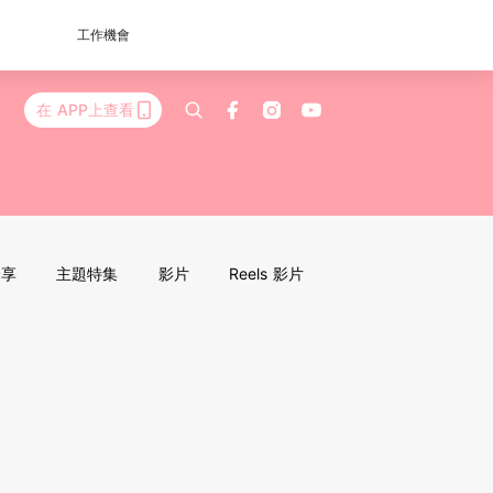
工作機會
在 APP上查看
分享
主題特集
影片
Reels 影片