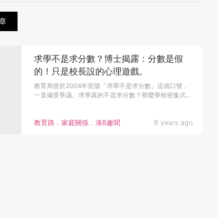
章
求學不是求分數？博士揭露：分數是假
的！只是校長設的心理遊戲。
教育局曾於2004年宣揚「求學不是求分數」這個口號，
一直備受爭議。求學真的不是求分數？那麼學校密集式的
默書、測驗、考試代...
教育路．家庭關係．湊B趣聞
9 years ago