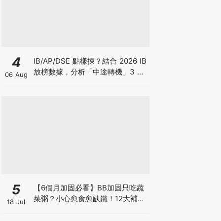
4
IB/AP/DSE 點樣揀？結合 2026 IB
放榜數據，分析「中途轉機」3 大
06 Aug
考慮！
5
【6個月加固必看】BB加固只吃蔬
菜粥？小心愈食愈缺鐵！12大補鐵
18 Jul
食材清單＋一星期食譜推薦