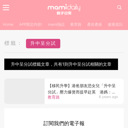
Home
APP限定內容!
mami熱話
教育路
產前產後
健康資訊
標籤：
升中呈分試
升中呈分試標籤文章，共有1則升中呈分試相關的文章
【移民升學】港爸朋友恐女兒「升中呈
分試」壓力爆煲而提早赴英 港媽：英
教育路
6 years ago
國升中競爭大、留學宜早不宜遲！
訂閱我們的電子報