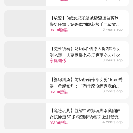
【駁髮】3歲女兒頭髮被爺爺擅自剪到
變男仔頭，媽媽嬲到即花數千元駁髮引
mami熱話
3 years ago
議
【先斬後奏】奶奶因1個原因捉2歲孫女
剃光頭 人妻嬲爆老公反應更令人扯火
家庭關係
3 years ago
【婆媳糾紛】前奶奶偷帶孫女剪15cm秀
髮 母親氣炸：「憑什麼沒經過我的同
mami熱話
3 years ago
意！」
【危險玩具】益智早教類玩具暗藏陷阱
女孩慘遭50多顆塑膠球纏頭 差點變禿
mami熱話
4 years ago