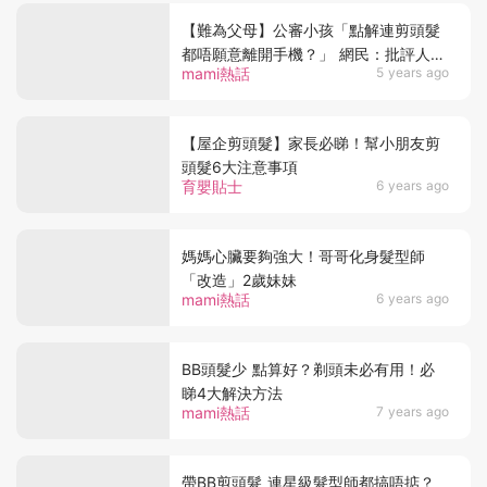
【難為父母】公審小孩「點解連剪頭髮
都唔願意離開手機？」 網民：批評人時
mami熱話
5 years ago
不會在對方角度考慮！
【屋企剪頭髮】家長必睇！幫小朋友剪
頭髮6大注意事項
育嬰貼士
6 years ago
媽媽心臟要夠強大！哥哥化身髮型師
「改造」2歲妹妹
mami熱話
6 years ago
BB頭髮少 點算好？剃頭未必有用！必
睇4大解決方法
mami熱話
7 years ago
帶BB剪頭髮 連星級髮型師都搞唔掂？