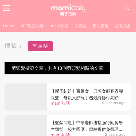
Home
APP限定內容!
mami熱話
教育路
產前產後
健康資訊
標籤：
剪頭髮
剪頭髮標籤文章，共有13則剪頭髮相關的文章
【親子糾紛】百厭女一刀剪女顧客齊腰
長髮 母親只顧玩手機最終慘付高額賠
mami熱話
9 months ago
償金！
【髮禁問題】中學老師遭指強行亂剪學
生頭髮 校方回應：學校提供免費理髮
mami熱話
2 years ago
服務