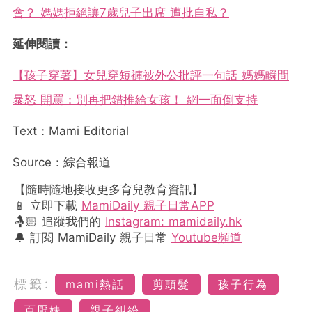
會？ 媽媽拒絕讓7歲兒子出席 遭批自私？
延伸閱讀：
【孩子穿著】女兒穿短褲被外公批評一句話 媽媽瞬間
暴怒 開罵：別再把錯推給女孩！ 網一面倒支持
Text：Mami Editorial
Source：綜合報道
【隨時隨地接收更多育兒教育資訊】
📱 立即下載
MamiDaily 親子日常APP
🤱🏻 追蹤我們的
Instagram: mamidaily.hk
🔔 訂閱 MamiDaily 親子日常
Youtube頻道
標籤:
mami熱話
剪頭髮
孩子行為
百厭妹
親子糾紛