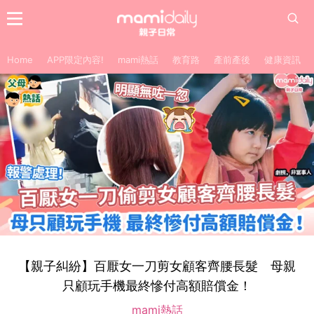
Home
APP限定內容!
mami熱話
教育路
產前產後
健康資訊
【親子糾紛】百厭女一刀剪女顧客齊腰長髮 母親
只顧玩手機最終慘付高額賠償金！
mami熱話