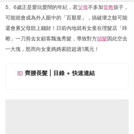
5、6歲正是愛玩愛鬧的年紀，若
父母
不多加
管教
孩子，
可能就會成為外人眼中的「百厭星」，搞破壞之餘可能
還會累父母賠上錢財！日前內地就有女童在理髮店「咔
嚓」一刀剪去女顧客飄逸秀髮，導致對方
頭髮
因此空去
一大塊，怒而向女童媽媽索賠超過1萬元！
齊腰長髮 | 目錄 + 快速連結