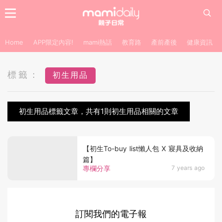
Home
APP限定內容!
mami熱話
教育路
產前產後
健康資訊
標籤：
初生用品
初生用品標籤文章，共有1則初生用品相關的文章
【初生To-buy list懶人包 X 寢具及收納
篇】
專欄分享
7 years ago
訂閱我們的電子報