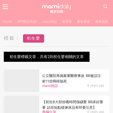
Home
APP限定內容!
mami熱話
教育路
產前產後
健康資訊
標籤：
初生嬰
初生嬰標籤文章，共有2則初生嬰相關的文章
公立醫院再揭嚴重醫療事故 BB被誤注
射11倍嗎啡險死
mami熱話
8 years ago
【初生B大部份嘅時間係瞓覺 BB床好重
要 話你知點樣揀床品有咩要注意】
專欄分享
8 years ago