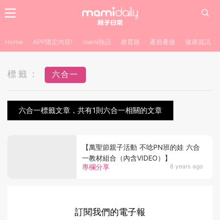
Home
APP限定內容!
mami熱話
教育路
產前產後
健康資訊
標籤：
六合一
六合一標籤文章，共有1則六合一相關的文章
【萬聖節親子活動 不唸PN班的娃 六合
一教材組合（內含VIDEO）】
專欄分享
8 years ago
訂閱我們的電子報