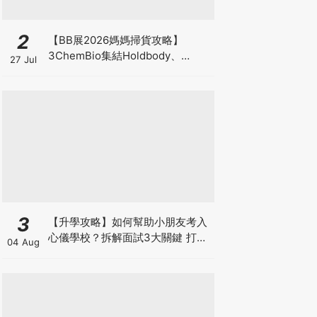
2
【BB展2026媽媽掃貨攻略】
3ChemBio集結Holdbody、
27 Jul
ProVen、森下仁丹、Return人氣
品牌激減！低至18折＋買3送1＋原
箱優惠低至65折
3
【升學攻略】如何幫助小朋友考入
心儀學校？拆解面試3大關鍵 打好
04 Aug
多元智能發展的營養基礎