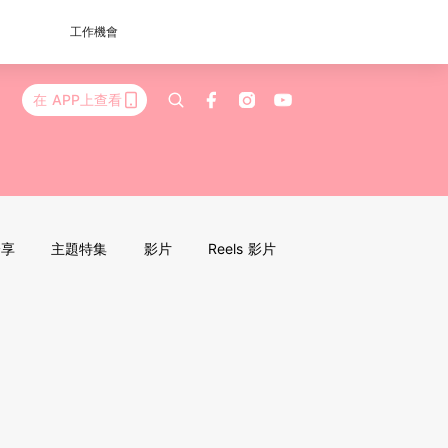
工作機會
在 APP上查看
分享
主題特集
影片
Reels 影片