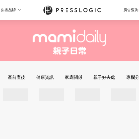
集團品牌
廣告查詢
產前產後
健康資訊
家庭關係
親子好去處
專欄