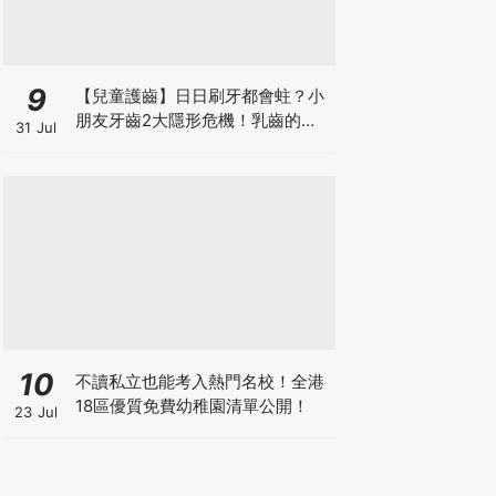
9
【兒童護齒】日日刷牙都會蛀？小
朋友牙齒2大隱形危機！乳齒的琺
31 Jul
瑯質比成人薄弱50%！選牙膏要睇
含氟量！
10
不讀私立也能考入熱門名校！全港
18區優質免費幼稚園清單公開！
23 Jul