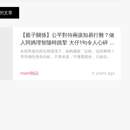
的文章
【親子關係】公平對待兩孩知易行難？做
人阿媽理智隨時跳掣 大仔1句令人心碎 重
整內心秩序母子齊成長
在競爭激烈的生態環境下，能夠擺脫「比較」這回事嗎？
哥哥個性善良內歛，不善表達，不懂看眼色，欠缺自
信；...
mami熱話
4 years ago