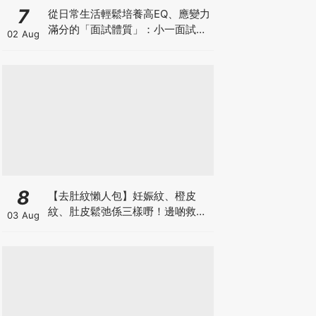
7
從日常生活輕鬆培養高EQ、應變力
滿分的「面試體質」：小一面試最
02 Aug
強備戰指南
8
【去肚紋懶人包】妊娠紋、橙皮
紋、肚皮鬆弛係三樣嘢！邊啲救得
03 Aug
返、邊啲只能淡化？