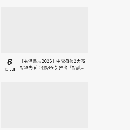
6
【香港書展2026】中電攤位2大亮
點率先看！體驗全新推出「點讀故
10 Jul
事書」系列＋升級版《低碳城市規
劃師》電子桌遊