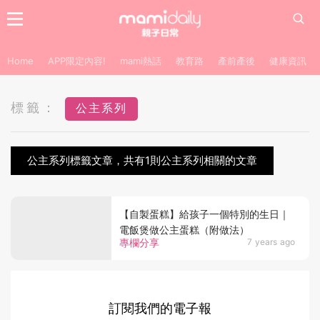
Home
APP限定內容!
mami熱話
教育路
產前產後
健康資訊
標籤：
公主系列
公主系列標籤文章，共有1則公主系列相關的文章
【自製蛋糕】給孩子一個特別的生日｜
電飯煲做公主蛋糕（附做法）
專欄分享
7 years ago
訂閱我們的電子報