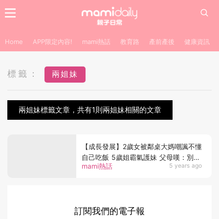
Home
APP限定內容!
mami熱話
教育路
產前產後
健康資訊
標籤：
兩姐妹
兩姐妹標籤文章，共有1則兩姐妹相關的文章
【成長發展】2歲女被鄰桌大媽嘲諷不懂
自己吃飯 5歲姐霸氣護妹 父母嘆：別拿
mami熱話
5 years ago
孩子比較
訂閱我們的電子報