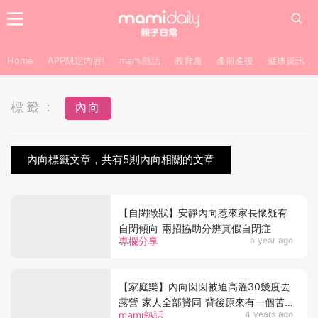
Home
APP限定內容!
mami熱話
教育路
產前產後
健康資訊
標籤：
內向
內向標籤文章，共有5則內向相關的文章
【自閉徵狀】安靜內向惹來家長懷疑有
自閉傾向 兩招協助分辨真假自閉症
專欄分享
a year ago
【家庭樂】內向囡囡被迫高溫30幾度去
露營 家人全部贊同 背後原來有一個苦
mami熱話
4 years ago
衷