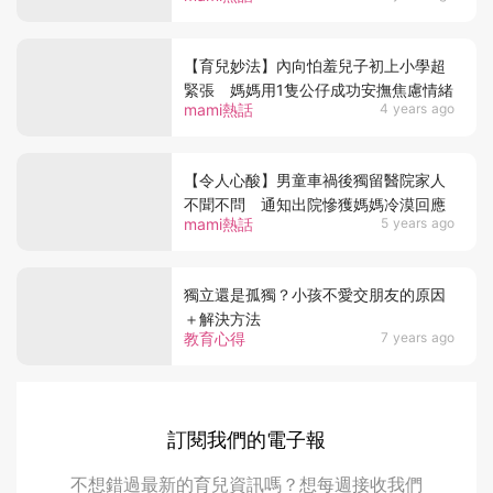
【育兒妙法】內向怕羞兒子初上小學超
緊張 媽媽用1隻公仔成功安撫焦慮情緒
mami熱話
4 years ago
【令人心酸】男童車禍後獨留醫院家人
不聞不問 通知出院慘獲媽媽冷漠回應
mami熱話
5 years ago
獨立還是孤獨？小孩不愛交朋友的原因
＋解決方法
教育心得
7 years ago
訂閱我們的電子報
不想錯過最新的育兒資訊嗎？想每週接收我們