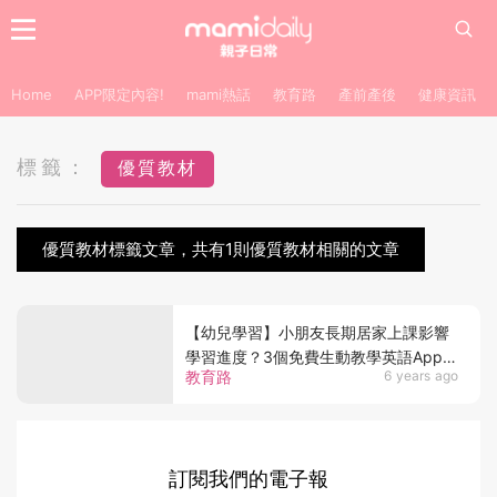
Home
APP限定內容!
mami熱話
教育路
產前產後
健康資訊
標籤：
優質教材
優質教材標籤文章，共有1則優質教材相關的文章
【幼兒學習】小朋友長期居家上課影響
學習進度？3個免費生動教學英語Apps
教育路
6 years ago
推薦
訂閱我們的電子報