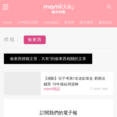
Home
APP限定內容!
mami熱話
教育路
產前產後
健康資訊
標籤：
偷東西
偷東西標籤文章，共有1則偷東西相關的文章
【感動】兒子考第1名送鉛筆盒 窮媽沒
錢買 19年後結局逆轉
mami熱話
2 years ago
訂閱我們的電子報