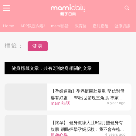
Home
APP限定內容!
mami熱話
教育路
產前產後
健康資訊
標籤：
健身
健身標籤文章，共有2則健身相關的文章
【孕婦運動】孕媽挺巨肚舉重 堅信對母
嬰有好處 BB出世驚現三角肌 專家這
mami熱話
a year ago
麼說！
【懷孕】 健身教練大肚6個月照健身有
腹肌 網民抨擊孕媽反駁：我不會在梳化
懷孕心得
4 years ago
攤9個月