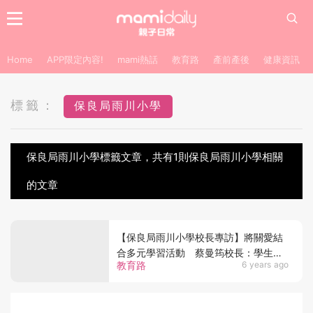
Home
APP限定內容!
mami熱話
教育路
產前產後
健康資訊
標籤：
保良局雨川小學
保良局雨川小學標籤文章，共有1則保良局雨川小學相關
的文章
【保良局雨川小學校長專訪】將關愛結
合多元學習活動 蔡曼筠校長：學生懂
教育路
6 years ago
得關愛最重要！