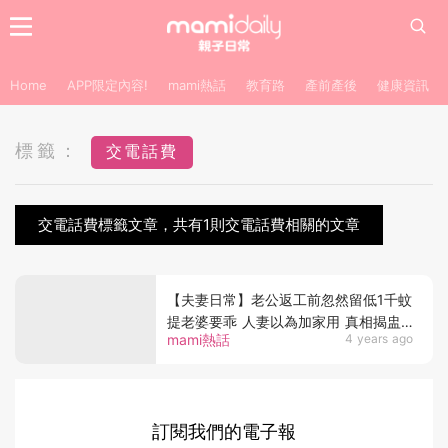
Home
APP限定內容!
mami熱話
教育路
產前產後
健康資訊
標籤：
交電話費
交電話費標籤文章，共有1則交電話費相關的文章
【夫妻日常】老公返工前忽然留低1千蚊
提老婆要乖 人妻以為加家用 真相揭盅
mami熱話
4 years ago
好「驚喜」
訂閱我們的電子報