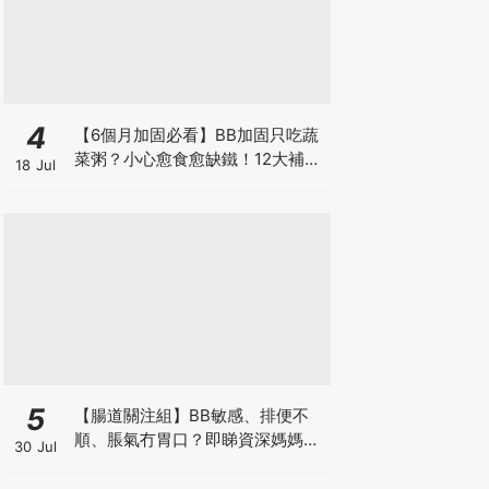
4
【6個月加固必看】BB加固只吃蔬
菜粥？小心愈食愈缺鐵！12大補鐵
18 Jul
食材清單＋一星期食譜推薦
5
【腸道關注組】BB敏感、排便不
順、脹氣冇胃口？即睇資深媽媽分
30 Jul
享經驗之談 輕鬆解決湊B煩惱