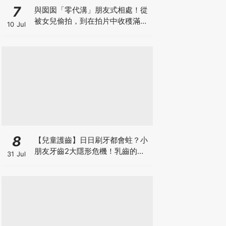
7
與囡囡「零代溝」朋友式相處！從
被女兒偷拍，到在拍片中收穫滿足
10 Jul
感！VAL媽｜美如｜KOL媽媽
8
【兒童護齒】日日刷牙都會蛀？小
朋友牙齒2大隱形危機！乳齒的琺
31 Jul
瑯質比成人薄弱50%！選牙膏要睇
含氟量！