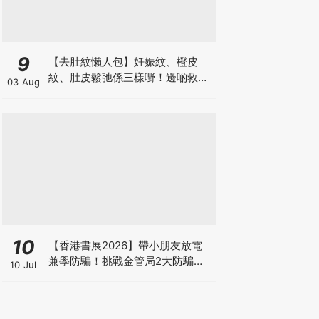
9
【去肚紋懶人包】妊娠紋、橙皮
紋、肚皮鬆弛係三樣嘢！邊啲救得
03 Aug
返、邊啲只能淡化？
10
【香港書展2026】帶小朋友放電
兼學防騙！挑戰金管局2大防騙遊
10 Jul
戲、贏「嗱喳蕉」購物袋及多款驚
喜紀念品！