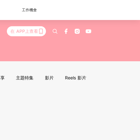
工作機會
在 APP上查看
分享
主題特集
影片
Reels 影片