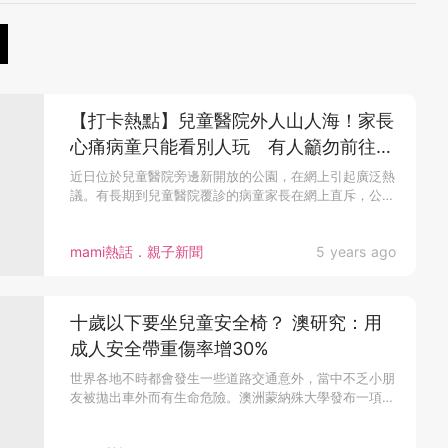
【打卡熱點】兒童醫院外人山人海！家長
心痛病童只能看別人玩 有人籲勿前往有
人反斥玻璃心
近日位於兒童醫院旁邊新開放的公園，在網上引起廣泛熱
議。有長期到兒童醫院覆診的病童家長在網上直斥，公
園...
mami熱話．親子新聞
5 years ago
十歲以下要坐兒童安全椅？ 澳研究：用
成人安全帶重傷率增30%
世界各地不時都會發生一些道路交通意外，當中不乏小朋
友被拋出車外而有生命危險。澳洲蒙納殊大學發布一項小
孩乘車研究，發現十歲...