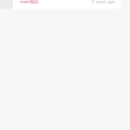
mami熱話
9 years ago