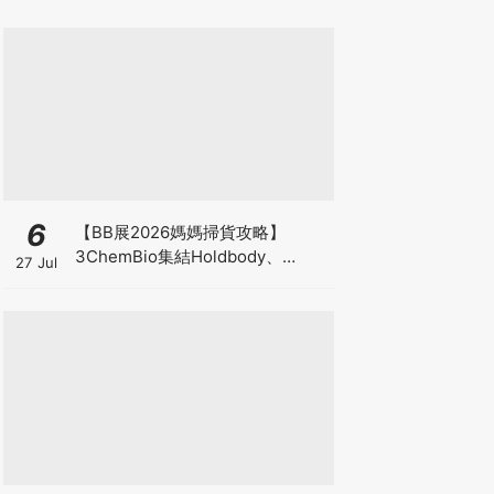
6
【BB展2026媽媽掃貨攻略】
3ChemBio集結Holdbody、
27 Jul
ProVen、森下仁丹、Return人氣
品牌激減！低至18折＋買3送1＋原
箱優惠低至65折