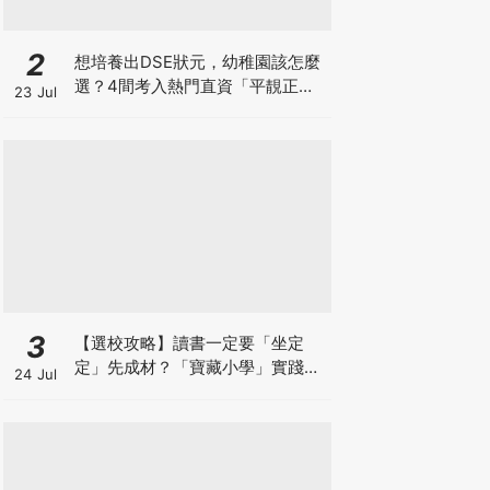
2
想培養出DSE狀元，幼稚園該怎麼
選？4間考入熱門直資「平靚正」
23 Jul
免費幼稚園！
3
【選校攻略】讀書一定要「坐定
定」先成材？「寶藏小學」實踐動
24 Jul
靜循環激發孩子潛能