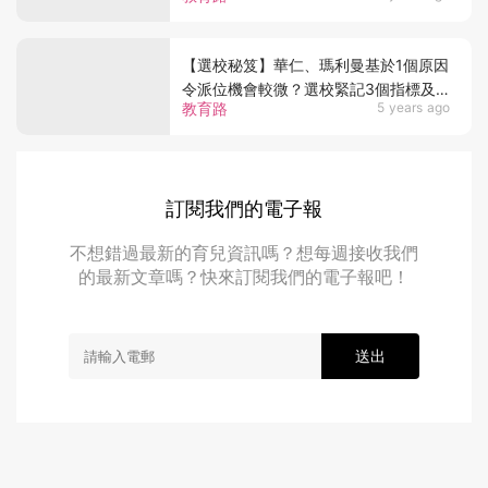
【選校秘笈】華仁、瑪利曼基於1個原因
令派位機會較微？選校緊記3個指標及
教育路
5 years ago
「兩門」法則
訂閱我們的電子報
不想錯過最新的育兒資訊嗎？想每週接收我們
的最新文章嗎？快來訂閱我們的電子報吧！
送出