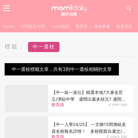
Home
APP限定內容!
mami熱話
教育路
產前產後
健康資訊
標籤：
中一選校
中一選校標籤文章，共有3則中一選校相關的文章
【中一統一派位】精選本地7大著名官
立/津貼中學 邊間出最多狀元? 邊間曾
教育路
a year ago
誕終極狀元?
【中一入學24/25】 一文睇15間傳統直
資名校報名詳情！ 多校限親自遞交/郵
教育路
3 years ago
寄 需附讀書報告！