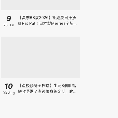
9
【夏季BB展2026】拒絕夏日汗疹
紅Pat Pat！日本製Merries全新超
28 Jul
吸安睡褲挑戰全晚零外漏 皇牌
First Premium系列買1送1！
10
【產後修身全攻略】生完B個肚點
解收唔返？產後修身黃金期、腹直
03 Aug
肌分離、紮肚定做機一次睇