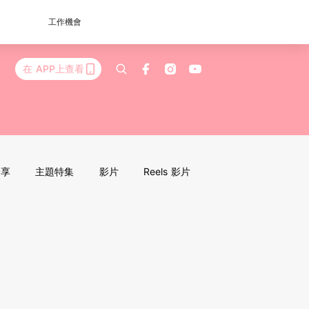
工作機會
在 APP上查看
分享
主題特集
影片
Reels 影片