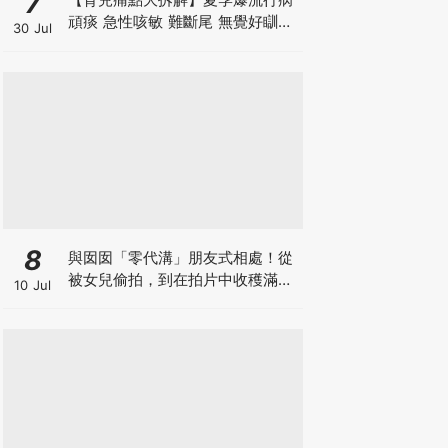
7
頑痰 急性咳敏 難斷尾 無覺好瞓？
30 Jul
中醫教路 一招踢走頑痰斷尾！
8
與囡囡「零代溝」朋友式相處！從
被女兒偷拍，到在拍片中收穫滿足
10 Jul
感！VAL媽｜美如｜KOL媽媽