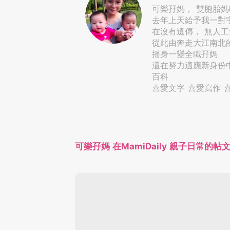
可樂孖媽， 雙胞胎媽
去年上天給予我一對
在沒有遺傳， 無人
從此由奔走大江南北
摇身一變全職孖媽
還在努力適應新身份
百科
喜愛文字 喜愛寫作 
可樂孖媽 在MamiDaily 親子日常的帖