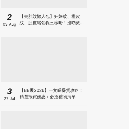
2
【去肚紋懶人包】妊娠紋、橙皮
紋、肚皮鬆弛係三樣嘢！邊啲救得
03 Aug
返、邊啲只能淡化？
3
【BB展2026】一文睇掃貨攻略！
精選抵買優惠＋必搶禮物清單
27 Jul