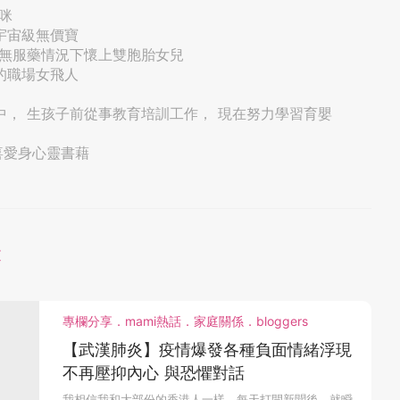
咪
宇宙級無價寶
工無服藥情況下懷上雙胞胎女兒
的職場女飛人
中， 生孩子前從事教育培訓工作， 現在努力學習育嬰
喜愛身心靈書藉
文
專欄分享．mami熱話．家庭關係．bloggers
【武漢肺炎】疫情爆發各種負面情緒浮現
不再壓抑內心 與恐懼對話
我相信我和大部份的香港人一樣，每天打開新聞後，就瞬