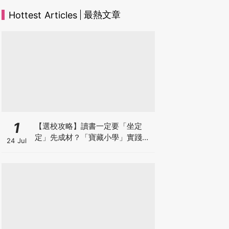
最熱文章
Hottest Articles
1
【選校攻略】讀書一定要「坐定
定」先成材？「寶藏小學」實踐動
24 Jul
靜循環激發孩子潛能