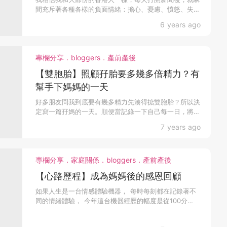
間充斥著各種各樣的負面情緒：擔心、憂慮、憤怒、失望
等等的恐...
6 years ago
專欄分享．bloggers．產前產後
【雙胞胎】照顧孖胎要多幾多倍精力？有
幫手下媽媽的一天
好多朋友問我到底要有幾多精力先湊得掂雙胞胎？所以決
定寫一篇孖媽的一天。順便當記錄一下自己每一日，將來
比返孖豬...
7 years ago
專欄分享．家庭關係．bloggers．產前產後
【心路歷程】成為媽媽後的感恩回顧
如果人生是一台情感體驗機器， 每時每刻都在記錄著不
同的情緒體驗， 今年這台機器經歷的幅度是從100分
到-10...