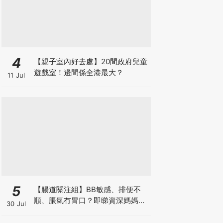
4
【親子室內好去處】20間政府兒童
遊戲室！邊間係全港最大？
11 Jul
5
【腸道關注組】BB敏感、排便不
順、脹氣冇胃口？即睇資深媽媽分
30 Jul
享經驗之談 輕鬆解決湊B煩惱