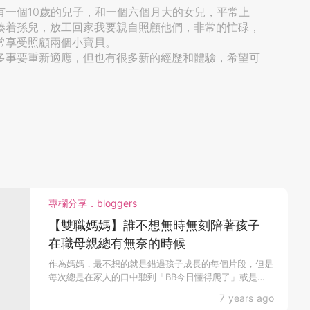
有一個10歲的兒子，和一個六個月大的女兒，平常上
湊着孫兒，放工回家我要親自照顧他們，非常的忙碌，
常享受照顧兩個小寶貝。
多事要重新適應，但也有很多新的經歷和體驗，希望可
專欄分享．bloggers
【雙職媽媽】誰不想無時無刻陪著孩子
在職母親總有無奈的時候
作為媽媽，最不想的就是錯過孩子成長的每個片段，但是
每次總是在家人的口中聽到「BB今日懂得爬了」或是
「見到BB...
7 years ago