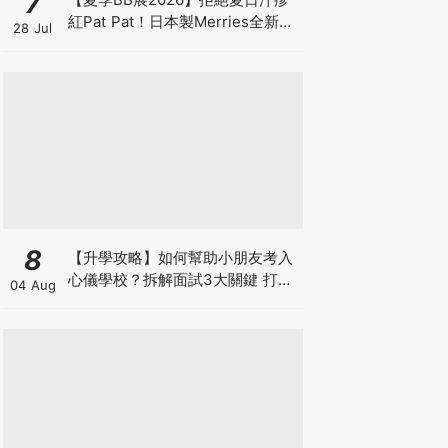
7
紅Pat Pat！日本製Merries全新超
28 Jul
吸安睡褲挑戰全晚零外漏 皇牌
First Premium系列買1送1！
8
【升學攻略】如何幫助小朋友考入
心儀學校？拆解面試3大關鍵 打好
04 Aug
多元智能發展的營養基礎