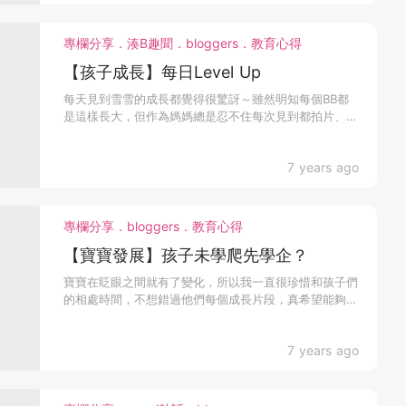
專欄分享．湊B趣聞．bloggers．教育心得
【孩子成長】每日Level Up
每天見到雪雪的成長都覺得很驚訝～雖然明知每個BB都
是這樣長大，但作為媽媽總是忍不住每次見到都拍片、拍
照，然後...
7 years ago
專欄分享．bloggers．教育心得
【寶寶發展】孩子未學爬先學企？
寶寶在眨眼之間就有了變化，所以我一直很珍惜和孩子們
的相處時間，不想錯過他們每個成長片段，真希望能夠時
刻陪伴他...
7 years ago