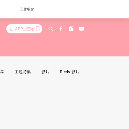
工作機會
在 APP上查看
分享
主題特集
影片
Reels 影片