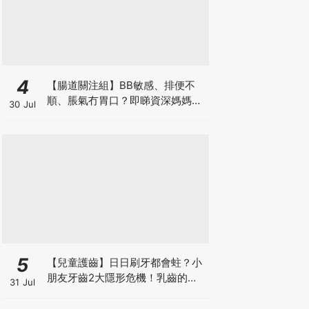
4
【腸道關注組】BB敏感、排便不
順、脹氣冇胃口？即睇資深媽媽分
30 Jul
享經驗之談 輕鬆解決湊B煩惱
5
【兒童護齒】日日刷牙都會蛀？小
朋友牙齒2大隱形危機！乳齒的琺
31 Jul
瑯質比成人薄弱50%！選牙膏要睇
含氟量！