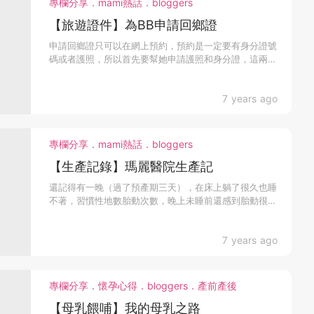
專欄分享．mami熱話．bloggers
【旅遊證件】為BB申請回鄉證
申請回鄉證只可以在網上預約，預約是一定要有身分證號
碼或者護照，所以首先要幫她申請護照和身分證，這兩樣
證件可以...
7 years ago
專欄分享．mami熱話．bloggers
【生產記錄】瑪麗醫院生產記
還記得有一晚（過了預產期三天），在床上躺了很久也睡
不著，習慣性地數胎動次數，晚上未睡前還感到胎動很頻
密，但躺...
7 years ago
專欄分享．懷孕心得．bloggers．產前產後
【母乳餵哺】我的母乳之路