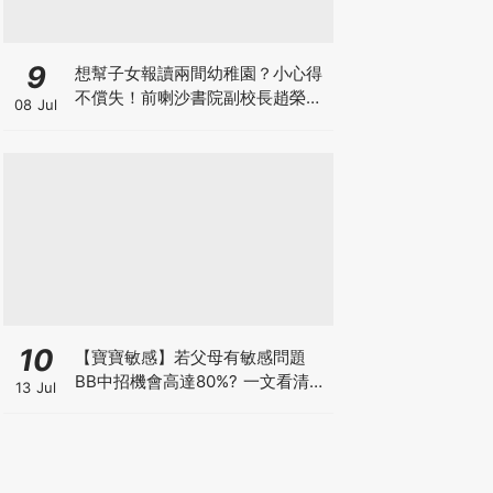
9
想幫子女報讀兩間幼稚園？小心得
不償失！前喇沙書院副校長趙榮
08 Jul
德：先問自己能否解決這3大問
題！
10
【寶寶敏感】若父母有敏感問題
BB中招機會高達80%? 一文看清預
13 Jul
防敏感關鍵因素！