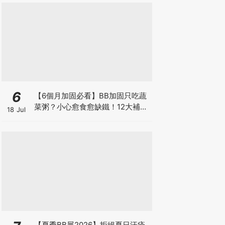
6
【6個月加固必看】BB加固只吃蔬
菜粥？小心愈食愈缺鐵！12大補鐵
18 Jul
食材清單＋一星期食譜推薦
【夏季BB展2026】拒絕夏日汗疹