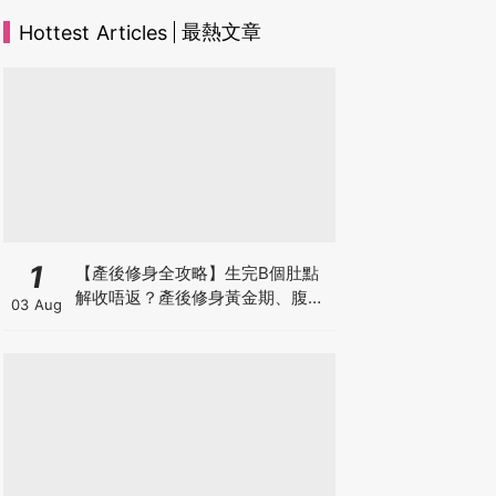
最熱文章
Hottest Articles
1
【產後修身全攻略】生完B個肚點
解收唔返？產後修身黃金期、腹直
03 Aug
肌分離、紮肚定做機一次睇