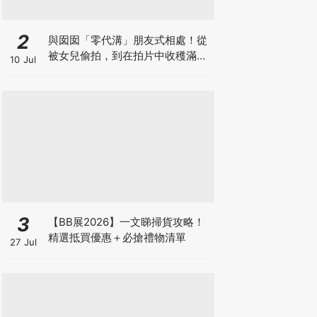
2
與囡囡「零代溝」朋友式相處！從
被女兒偷拍，到在拍片中收穫滿足
10 Jul
感！VAL媽｜美如｜KOL媽媽
3
【BB展2026】一文睇掃貨攻略！
精選抵買優惠＋必搶禮物清單
27 Jul