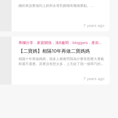
總的來說要做到上奶和全母乳餵哺有幾個要點。...
7 years ago
專欄分享．家庭關係．湊B趣聞．bloggers．產前產後．教育心得
【二寶媽】相隔10年再做二寶媽媽
相隔十年再做媽媽，很多人都會問我為什麼有那麼大勇氣
和適不適應。其實沒有想太多，上天給了我一個乖巧的兒
子，現在...
7 years ago