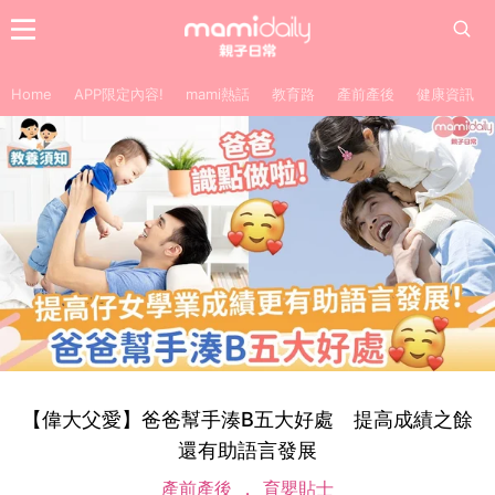
Home
APP限定內容!
mami熱話
教育路
產前產後
健康資訊
【偉大父愛】爸爸幫手湊B五大好處 提高成績之餘
還有助語言發展
產前產後
育嬰貼士