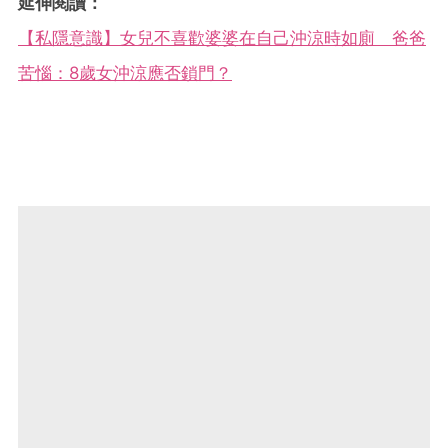
延伸閱讀：
【私隱意識】女兒不喜歡婆婆在自己沖涼時如廁 爸爸
苦惱：8歲女沖涼應否鎖門？