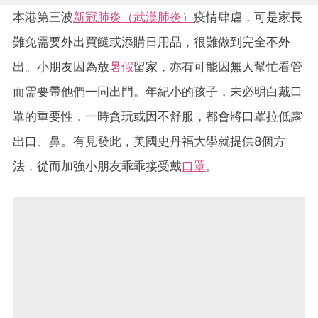
本港第三波
新冠肺炎（武漢肺炎）
疫情肆虐，可是家長
難免需要外出買餸或添購日用品，很難做到完全不外
出。小朋友因為放
暑假
留家，亦有可能因無人幫忙看管
而需要帶他們一同出門。年紀小的孩子，未必明白戴口
罩的重要性，一時貪玩或因不舒服，都會將口罩拉低露
出口、鼻。有見發此，美國史丹福大學就提供8個方
法，從而加強小朋友乖乖接受戴
口罩
。