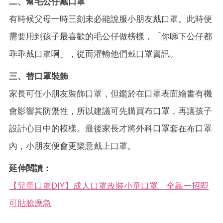
二、幫毛公仔戴口罩
有時候父母一時三刻未必能說服小朋友戴口罩。此時便
需要用到孩子最喜歡的毛公仔做榜樣，「你睇下公仔都
乖乖戴口罩啊」，從而灌輸他們戴口罩資訊。
三、替口罩裝飾
家長可任小朋友裝飾口罩，但鑑於在口罩表面繪畫有機
會影響其防禦性，所以建議可先購買布口罩，再讓孩子
設計心目中的模樣。最後家長才將外科口罩套在布口罩
內，小朋友便會更樂意戴上口罩。
延伸閱讀：
【兒童口罩DIY】成人口罩改裝小童口罩 全靠一招即
可貼臉應急