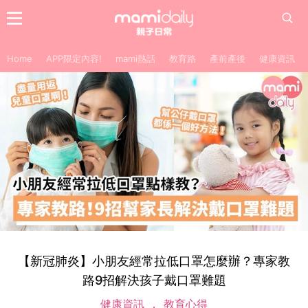
Home
APP限定內容!
mami熱話
教育路
產前產後
健康資訊
【新冠肺炎】小朋友經常拉低口罩怎麼辦？專家教
路9招解決孩子戴口罩難題
健康資訊
教育心得