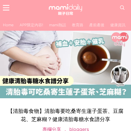
Home
APP限定內容!
mami熱話
教育路
產前產後
健康資訊
【清胎毒食物】清胎毒要吃桑寄生蓮子蛋茶、豆腐
花、芝麻糊？健康清胎毒糖水食譜分享
專欄分享
bloggers