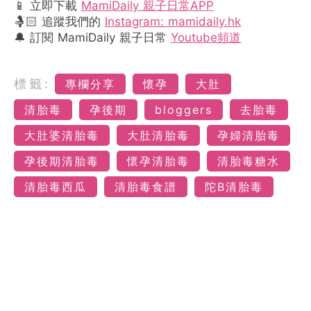
📱 立即下載
MamiDaily 親子日常APP
🤱🏻 追蹤我們的
Instagram: mamidaily.hk
🔔 訂閱 MamiDaily 親子日常
Youtube頻道
標籤:
專欄分享
懷孕
大肚
清胎毒
孕後期
bloggers
去胎毒
大肚婆清胎毒
大肚清胎毒
孕婦清胎毒
孕後期清胎毒
懷孕清胎毒
清胎毒糖水
清胎毒西瓜
清胎毒食譜
陀B清胎毒