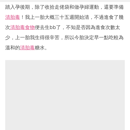
踏入孕後期，除了收拾走佬袋和做孕婦運動，還要準備
清胎毒
！我上一胎大概三十五週開始清，不過進食了幾
次
清胎毒食物
便去生bb了，不知是否因為進食次數太
少，上一胎我生得很辛苦，所以今胎決定早一點吃較為
溫和的
清胎毒
糖水。