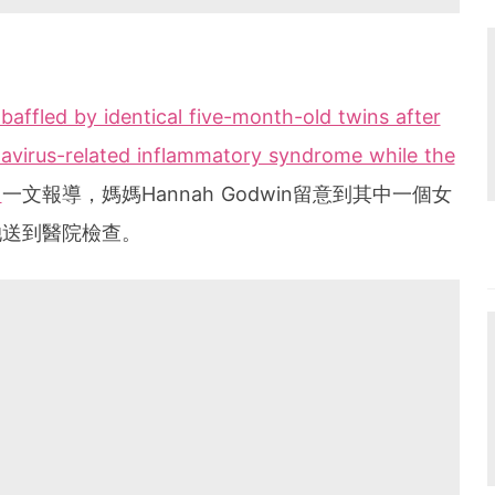
baffled by identical five-month-old twins after
navirus-related inflammatory syndrome while the
」
一文報導，媽媽Hannah Godwin留意到其中一個女
她送到醫院檢查。