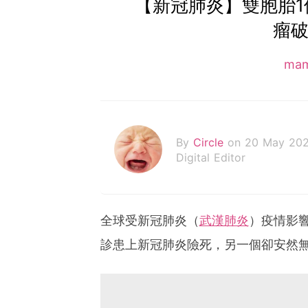
【新冠肺炎】雙胞胎1
瘤破
ma
By
Circle
on 20 May 20
Digital Editor
全球受新冠肺炎（
武漢肺炎
）疫情影
診患上新冠肺炎險死，另一個卻安然