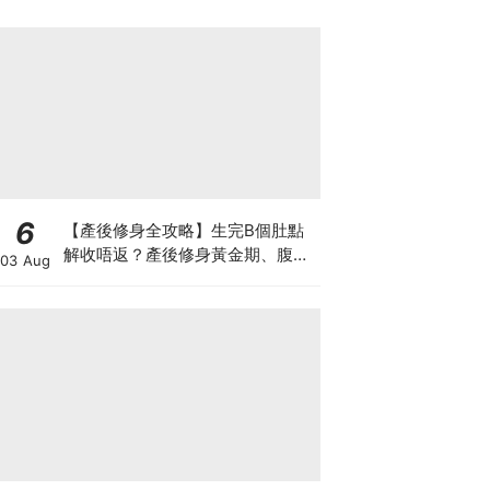
6
【產後修身全攻略】生完B個肚點
解收唔返？產後修身黃金期、腹直
03 Aug
肌分離、紮肚定做機一次睇