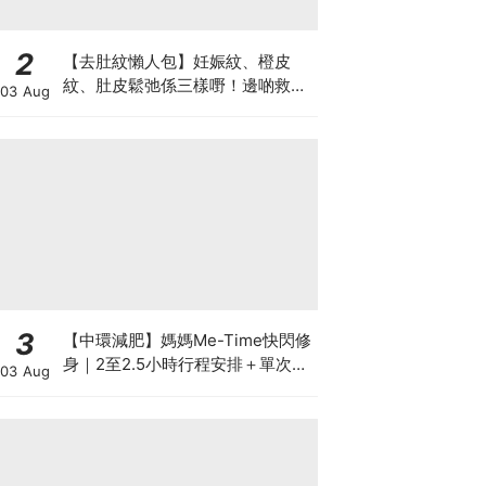
2
【去肚紋懶人包】妊娠紋、橙皮
紋、肚皮鬆弛係三樣嘢！邊啲救得
03 Aug
返、邊啲只能淡化？
3
【中環減肥】媽媽Me-Time快閃修
身｜2至2.5小時行程安排＋單次收
03 Aug
費攻略