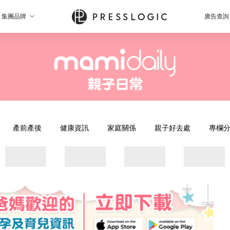
集團品牌
廣告查詢
產前產後
健康資訊
家庭關係
親子好去處
專欄