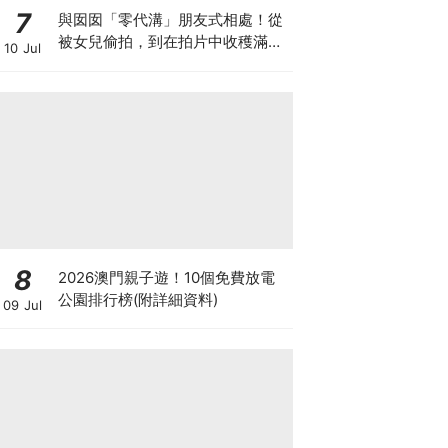
7
與囡囡「零代溝」朋友式相處！從
被女兒偷拍，到在拍片中收穫滿足
10 Jul
感！VAL媽｜美如｜KOL媽媽
8
2026澳門親子遊！10個免費放電
公園排行榜(附詳細資料)
09 Jul