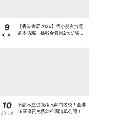
9
【香港書展2026】帶小朋友放電
兼學防騙！挑戰金管局2大防騙遊
10 Jul
戲、贏「嗱喳蕉」購物袋及多款驚
喜紀念品！
10
不讀私立也能考入熱門名校！全港
18區優質免費幼稚園清單公開！
23 Jul