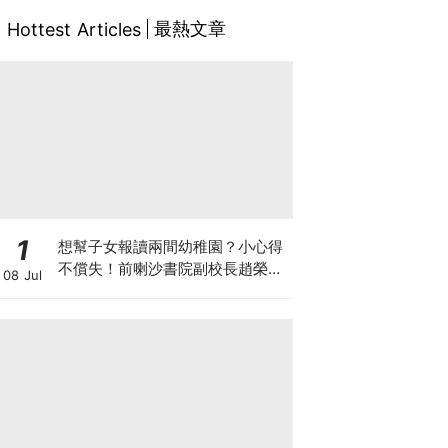
最熱文章
Hottest Articles
1
想幫子女報讀兩間幼稚園？小心得
不償失！前喇沙書院副校長趙榮
08 Jul
德：先問自己能否解決這3大問
題！