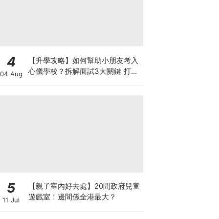
4
【升學攻略】如何幫助小朋友考入
心儀學校？拆解面試3大關鍵 打好
04 Aug
多元智能發展的營養基礎
5
【親子室內好去處】20間政府兒童
遊戲室！邊間係全港最大？
11 Jul