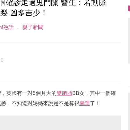
個確診走過鬼門關 醫生：若動脈
裂 凶多吉少！
mi熱話
親子新聞
20
響，英國有一對5個月大的
雙胞胎
BB女，其中一個確
無恙，不知道對媽媽來說是不是算很
幸運
了！