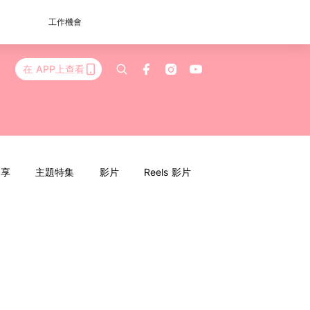
工作機會
在 APP上查看
分享
主題特集
影片
Reels 影片