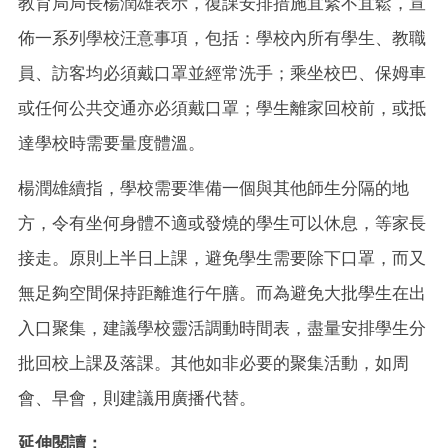
教育局局長楊潤雄表示，復課安排措施宜緊不宜鬆，宣
佈一系列學校汪意事項，包括：學校內所有學生、教職
員、訪客均必須戴口罩並經常洗手；乘坐校巴、保姆車
或任何公共交通亦必須戴口罩；學生離家回校前，或抵
達學校時需要量度體溫。
楊潤雄續指，學校需要準備一個與其他師生分隔的地
方，令有坐何身體不適或發燒的學生可以休息，等家長
接走。原則上半日上課，避免學生需要除下口罩，而又
無足夠空間保持距離進行午膳。而為避免大批學生在出
入口聚集，建議學校靈活調動時間表，盡量安排學生分
批回校上課及落課。其他如非必要的聚集活動，如周
會、早會，則建議用廣播代替。
延伸閱讀：