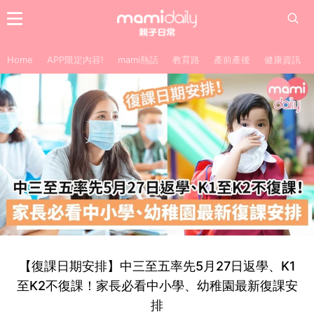
Home
APP限定內容!
mami熱話
教育路
產前產後
健康資訊
【復課日期安排】中三至五率先5月27日返學、K1
至K2不復課！家長必看中小學、幼稚園最新復課安
排