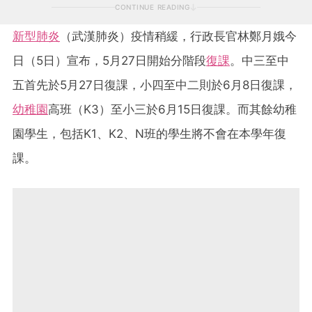
CONTINUE READING
新型肺炎
（武漢肺炎）疫情稍緩，行政長官林鄭月娥今
日（5日）宣布，5月27日開始分階段
復課
。中三至中
五首先於5月27日復課，小四至中二則於6月8日復課，
幼稚園
高班（K3）至小三於6月15日復課。而其餘幼稚
園學生，包括K1、K2、N班的學生將不會在本學年復
課。