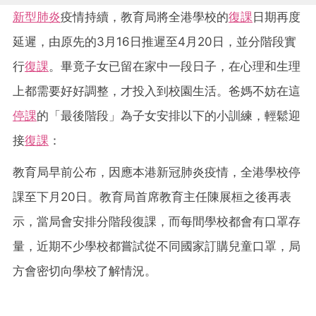
新型肺炎
疫情持續，教育局將全港學校的
復課
日期再度
延遲，由原先的3月16日推遲至4月20日，並分階段實
行
復課
。畢竟子女已留在家中一段日子，在心理和生理
上都需要好好調整，才投入到校園生活。爸媽不妨在這
停課
的「最後階段」為子女安排以下的小訓練，輕鬆迎
接
復課
：
教育局早前公布，因應本港新冠肺炎疫情，全港學校停
課至下月20日。教育局首席教育主任陳展桓之後再表
示，當局會安排分階段復課，而每間學校都會有口罩存
量，近期不少學校都嘗試從不同國家訂購兒童口罩，局
方會密切向學校了解情況。