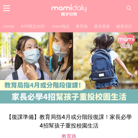
Home
APP限定內容!
mami熱話
教育路
產前產後
健康資訊
【復課準備】教育局指4月或分階段復課！家長必學
4招幫孩子重投校園生活
教育路