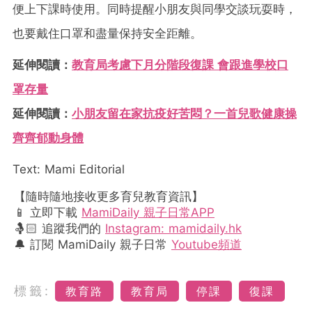
便上下課時使用。同時提醒小朋友與同學交談玩耍時，
也要戴住口罩和盡量保持安全距離。
延伸閱讀：
教育局考慮下月分階段復課 會跟進學校口
罩存量
延伸閱讀：
小朋友留在家抗疫好苦悶？一首兒歌健康操
齊齊郁動身體
Text: Mami Editorial
【隨時隨地接收更多育兒教育資訊】
📱 立即下載
MamiDaily 親子日常APP
🤱🏻 追蹤我們的
Instagram: mamidaily.hk
🔔 訂閱 MamiDaily 親子日常
Youtube頻道
標籤:
教育路
教育局
停課
復課