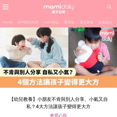
Home
APP限定內容!
mami熱話
教育路
產前產後
健康資訊
【幼兒教養】小朋友不肯與別人分享、小氣又自
私？4大方法讓孩子變得更大方
教育心得