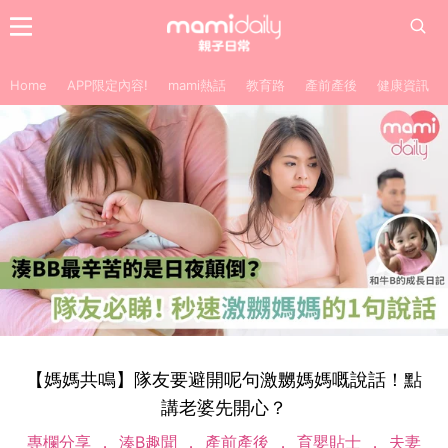
Home
APP限定內容!
mami熱話
教育路
產前產後
健康資訊
【媽媽共鳴】隊友要避開呢句激嬲媽媽嘅說話！點
講老婆先開心？
專欄分享
湊B趣聞
產前產後
育嬰貼士
夫妻