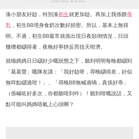
CONTINUE READING
湊小朋友好攰，特別湊
初生
就更加攰。再加上我係餵
母
乳
，初生BB埋身食奶次數好頻密。所以，基本上無得
唞。不過，初生BB最常就係出現日夜顛倒情況，日頭
幾嘈都瞓得著，夜晚好寧靜反而扭天咁濟。
就喺媽媽日日瞓好少嘅狀態之下，聽到明明每晚都瞓到
「葛葛聲」嘅隊友講：「我好攰呀，尋晚瞓得差，好似
無咩點瞓過咁！」、「尋晚BB無喊過喎，真係好乖」
（係喊咗好多次，你都聽唔到咋）！聽到咁嘅說話，又
點可能叫媽媽唔氣上心頭啊？