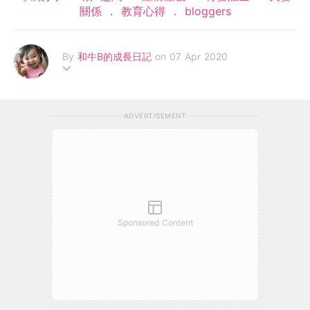
關係
教育心得
bloggers
By
和牛B的成長日記
on 07 Apr 2020
在職媽媽分享我的日常育兒心得、假日最愛帶住和牛B四圍去玩分
享我嘅親子、放電好去處。亦鍾意做手作玩具、教材，我仲好鍾意
ADVERTISEMENT
煮嘢食同大家分享幼兒食譜。
FB Page：http://www.facebook.com/80smami/
Sponsored Content