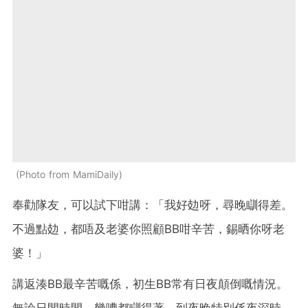
Photo from MamiDaily
奉勸隊友，可以試下咁講：「我好攰呀，尋晚瞓得差。
不過點攰，都唔及老婆你照顧BB咁辛苦，錫晒你呀老
婆！」
講返湊BB最辛苦嘅係，初生BB常有日夜顛倒嘅情況。
無論日間時間，幾嘈都瞓得著。到夜晚特別係夜深時