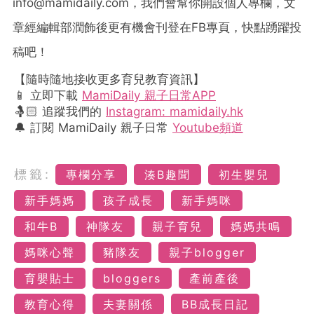
info@mamidaily.com
，我們會幫你開設個人專欄，文
章經編輯部潤飾後更有機會刊登在FB專頁，快點踴躍投
稿吧！
【隨時隨地接收更多育兒教育資訊】
📱 立即下載
MamiDaily 親子日常APP
🤱🏻 追蹤我們的
Instagram: mamidaily.hk
🔔 訂閱 MamiDaily 親子日常
Youtube頻道
標籤:
專欄分享
湊B趣聞
初生嬰兒
新手媽媽
孩子成長
新手媽咪
和牛B
神隊友
親子育兒
媽媽共鳴
媽咪心聲
豬隊友
親子blogger
育嬰貼士
bloggers
產前產後
教育心得
夫妻關係
BB成長日記