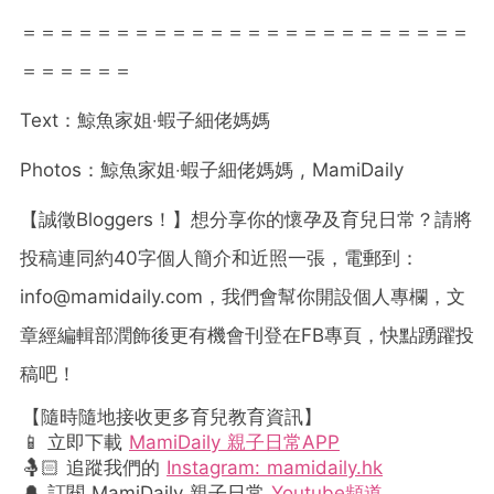
＝＝＝＝＝＝＝＝＝＝＝＝＝＝＝＝＝＝＝＝＝＝＝＝
＝＝＝＝＝＝
Text：鯨魚家姐‧蝦子細佬媽媽
Photos：鯨魚家姐‧蝦子細佬媽媽 , MamiDaily
【誠徵
Bloggers
！】想分享你的懷孕及育兒日常？請將
投稿連同約
40
字個人簡介和近照一張，電郵到：
info@mamidaily.com
，我們會幫你開設個人專欄，文
章經編輯部潤飾後更有機會刊登在
FB
專頁，快點踴躍投
稿吧！
【隨時隨地接收更多育兒教育資訊】
📱 立即下載
MamiDaily 親子日常APP
🤱🏻 追蹤我們的
Instagram: mamidaily.hk
🔔 訂閱 MamiDaily 親子日常
Youtube頻道