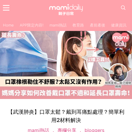
Home
APP限定內容!
mami熱話
教育路
產前產後
健康資訊
【武漢肺炎】口罩太鬆？戴到耳痛點處理？簡單利
用2材料解決
mami熱話
專欄分享
bloggers