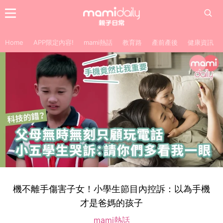
Home
APP限定內容!
mami熱話
教育路
產前產後
健康資訊
機不離手傷害子女！小學生節目內控訴：以為手機
才是爸媽的孩子
mami熱話