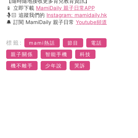
【隨時隨地接收更多育兒教育資訊】
📱 立即下載
MamiDaily 親子日常APP
🤱🏻 追蹤我們的
Instagram: mamidaily.hk
🔔 訂閱 MamiDaily 親子日常
Youtube頻道
標籤:
mami熱話
節目
電話
親子關係
智能手機
科技
機不離手
少年說
哭訴