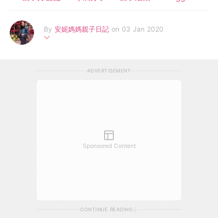
By
安妮媽媽親子日記
on 03 Jan 2020
我是一位全職媽媽和孕媽媽。
是一位喜歡手作，購物，旅遊，食，買，玩的媽媽。
ADVERTISEMENT
最有興趣為仔仔搵最好玩，最抵買，最好食的各種好東西，希望他
能在充滿幸福快樂的環境下成長。
Sponsored Content
CONTINUE READING