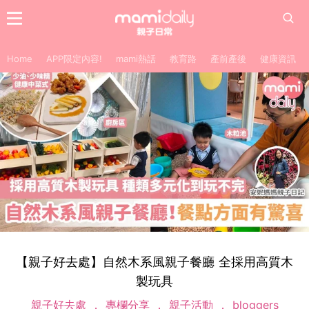
Home
APP限定內容!
mami熱話
教育路
產前產後
健康資訊
【親子好去處】自然木系風親子餐廳 全採用高質木
製玩具
親子好去處
專欄分享
親子活動
bloggers