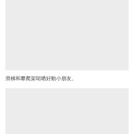
滑梯和攀爬架啱哂好動小朋友。