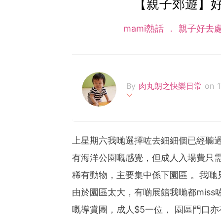
【親子郊遊】
mami熱話
親子好去
By
肉丸朗之快樂日常
on 
肉丸朗渾身是肉，2018
Baby Led Weaning 
上星期六我哋選擇咗去細細個已經聽
有海洋公園嘅感覺，但成人入場費只需
稀有動物，主要集中係下園區 。我哋
由於園區太大，有啲展館我哋都mis
嘅導賞團，成人$5一位， 園區門口亦