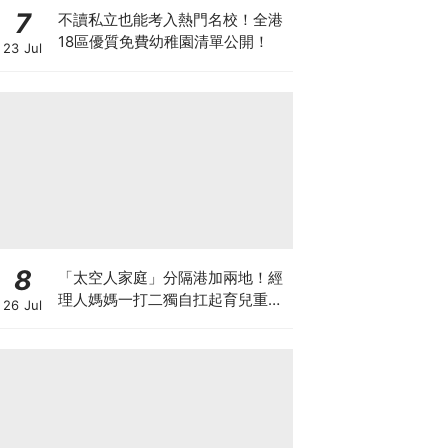
7
不讀私立也能考入熱門名校！全港
18區優質免費幼稚園清單公開！
23 Jul
8
「太空人家庭」分隔港加兩地！經
理人媽媽一打二獨自扛起育兒重
26 Jul
擔！Stephanie｜經理人｜太空人
家庭｜職場媽媽