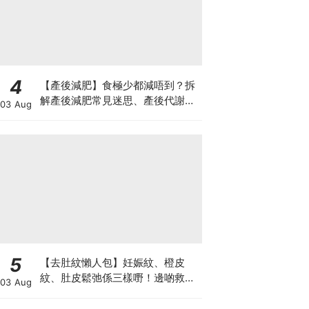
4
【產後減肥】食極少都減唔到？拆
解產後減肥常見迷思、產後代謝、
03 Aug
水腫原因＋淋巴引流、Onda Pro
修身攻略
5
【去肚紋懶人包】妊娠紋、橙皮
紋、肚皮鬆弛係三樣嘢！邊啲救得
03 Aug
返、邊啲只能淡化？