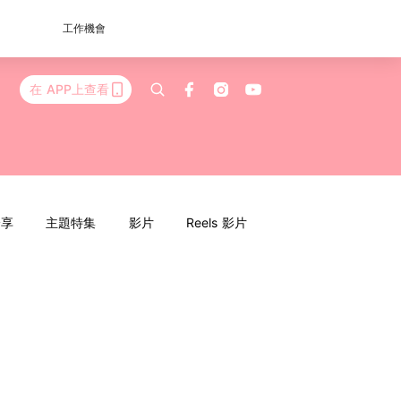
工作機會
在 APP上查看
分享
主題特集
影片
Reels 影片