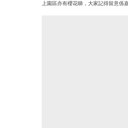
上園區亦有櫻花睇，大家記得留意係嘉道