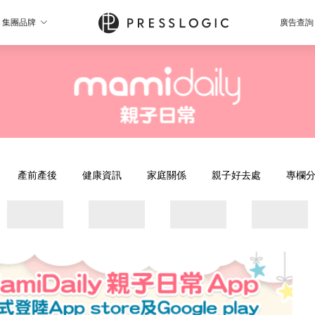
集團品牌
廣告查詢
產前產後
健康資訊
家庭關係
親子好去處
專欄