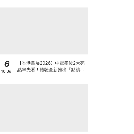
6
【香港書展2026】中電攤位2大亮
點率先看！體驗全新推出「點讀故
10 Jul
事書」系列＋升級版《低碳城市規
劃師》電子桌遊