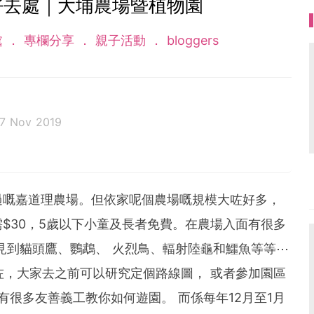
好去處｜大埔農場暨植物園
處
專欄分享
親子活動
bloggers
17 Nov 2019
年出生，是一個愛玩愛笑愛食的BB。全母乳餵哺，亦係一個
(BLW)嬰兒主導斷奶的寶寶。
過嘅嘉道理農場。但依家呢個農場嘅規模大咗好多，
$30，5歲以下小童及長者免費。在農場入面有很多
見到貓頭鷹、鸚鵡、 火烈鳥、輻射陸龜和鱷魚等等⋯
s咗，大家去之前可以研究定個路線圖， 或者參加園區
有很多友善義工教你如何遊園。 而係每年12月至1月