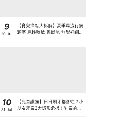
9
【育兒痛點大拆解】夏季爆流行病
頑痰 急性咳敏 難斷尾 無覺好瞓？
30 Jul
中醫教路 一招踢走頑痰斷尾！
10
【兒童護齒】日日刷牙都會蛀？小
朋友牙齒2大隱形危機！乳齒的琺
31 Jul
瑯質比成人薄弱50%！選牙膏要睇
含氟量！