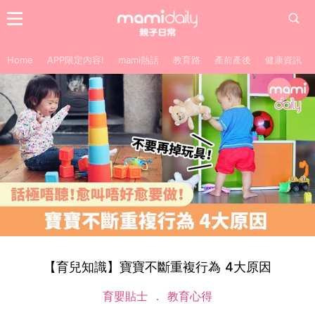
Home
APP限定內容!
mami熱話
教育路
產前產後
健康資訊
【育兒知識】寶寶不斷重複行為 4大原因
育嬰貼士
教育心得