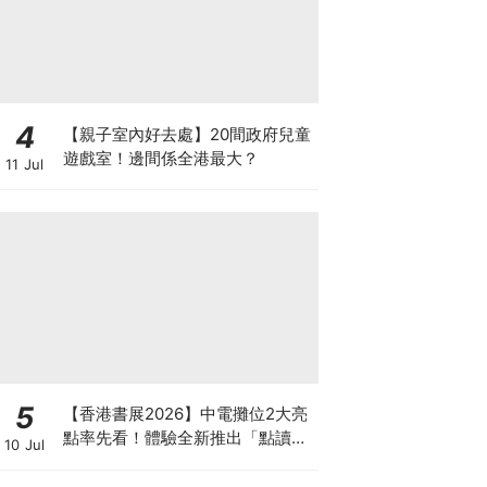
4
【親子室內好去處】20間政府兒童
遊戲室！邊間係全港最大？
11 Jul
5
【香港書展2026】中電攤位2大亮
點率先看！體驗全新推出「點讀故
10 Jul
事書」系列＋升級版《低碳城市規
劃師》電子桌遊