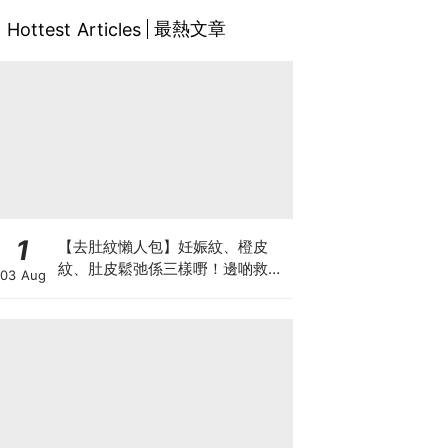
最熱文章
Hottest Articles
1
【去肚紋懶人包】妊娠紋、橙皮
紋、肚皮鬆弛係三樣嘢！邊啲救得
03 Aug
返、邊啲只能淡化？