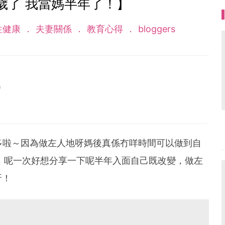
n半歲了 我當媽半年了！】
性健康
夫妻關係
教育心得
bloggers
9
is!我係一位90後既準媽媽,仲有15日我就會成為媽媽啦!人生
好開心亦都好興奮。我今年25歲，話年輕又唔係，話我老
媽呢一條路黎講係比較早。我細細個就已經係一個好想
有多啦～因為做左人地呀媽後真係冇咩時間可以做到自
細個成日都會扭計要媽咪買d bb公仔玩具比我玩,等我可
大家！呢一次好想分享一下呢半年入面自己既改變，做左
同我同學講我想25歲前可以做人媽咪，以今時今日既我
真係好開心~
呀！