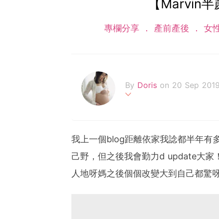
【Marvi
專欄分享
產前產後
女
By
Doris
on 20 Sep 201
Hello~大家好,我叫Dor
可以展開新既一頁,我真係
都唔係，但我知道係成為媽
我上一個blog距離依家我諗都半年
做媽媽既女仔，我好記得我
己野，但之後我會勤力d update
以扮媽咪，中一二既時候我
可以實現我中學既願望，我
人地呀媽之後個個改變大到自己都驚