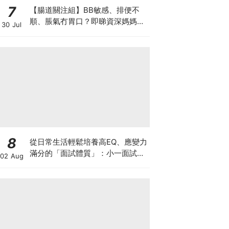
7
【腸道關注組】BB敏感、排便不
順、脹氣冇胃口？即睇資深媽媽分
30 Jul
享經驗之談 輕鬆解決湊B煩惱
8
從日常生活輕鬆培養高EQ、應變力
滿分的「面試體質」：小一面試最
02 Aug
強備戰指南