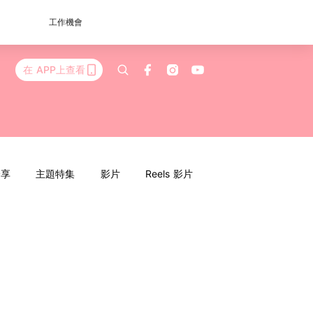
工作機會
在 APP上查看
分享
主題特集
影片
Reels 影片