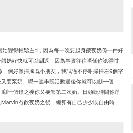
活開始變得輕鬆左d，因為每一晚要起身餵夜奶係一件好
一餵奶好快就可以瞓返，因為事實往往唔係你諗得咁
n係一個好難掃風既小朋友，我試過不停咁掃掃左9個字
後又要泵奶。呢一連串既活動過後你就可以瞓一個
，瞓一個鐘之後你又要餵第二次奶。日頭既時間你淨
arvin冇飲夜奶之後，總算有自己少少既自由時