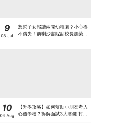
9
想幫子女報讀兩間幼稚園？小心得
不償失！前喇沙書院副校長趙榮
08 Jul
德：先問自己能否解決這3大問
題！
10
【升學攻略】如何幫助小朋友考入
心儀學校？拆解面試3大關鍵 打好
04 Aug
多元智能發展的營養基礎