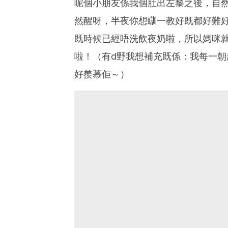
呢個小朋友係我個肚出左黎之後，自
然醒呀，半夜你想瞓一教好既都好難好
既時候已經唔洗飲夜奶啦，所以媽咪
啦！（有d野我想補充既係：我每一
好羨慕佢～）