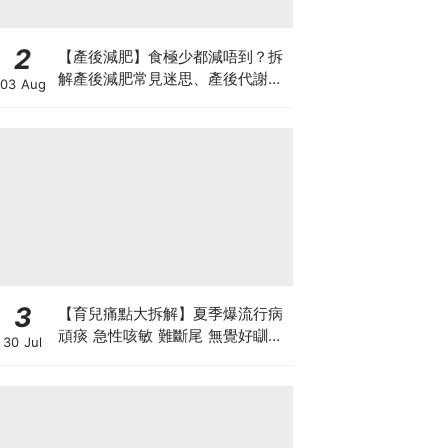
2
【產後減肥】食極少都減唔到？拆
解產後減肥常見迷思、產後代謝、
03 Aug
水腫原因＋淋巴引流、Onda Pro
修身攻略
3
【育兒痛點大拆解】夏季爆流行病
頑痰 急性咳敏 難斷尾 無覺好瞓？
30 Jul
中醫教路 一招踢走頑痰斷尾！