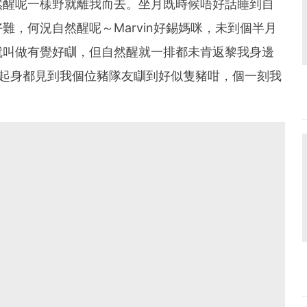
然醒呢一樣野就離我而去。坐月既時候唔好話睡到自
難，何況自然醒呢～Marvin好錫媽咪，未到個半月
就叫做有覺好瞓，但自然醒就一排都未肯返黎我身邊
朝起身都見到我個位豬隊友瞓到好似隻豬咁，個一刻我